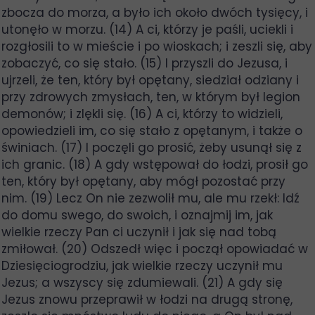
zbocza do morza, a było ich około dwóch tysięcy, i
utonęło w morzu. (14) A ci, którzy je paśli, uciekli i
rozgłosili to w mieście i po wioskach; i zeszli się, aby
zobaczyć, co się stało. (15) I przyszli do Jezusa, i
ujrzeli, że ten, który był opętany, siedział odziany i
przy zdrowych zmysłach, ten, w którym był legion
demonów; i zlękli się. (16) A ci, którzy to widzieli,
opowiedzieli im, co się stało z opętanym, i także o
świniach. (17) I poczęli go prosić, żeby usunął się z
ich granic. (18) A gdy wstępował do łodzi, prosił go
ten, który był opętany, aby mógł pozostać przy
nim. (19) Lecz On nie zezwolił mu, ale mu rzekł: Idź
do domu swego, do swoich, i oznajmij im, jak
wielkie rzeczy Pan ci uczynił i jak się nad tobą
zmiłował. (20) Odszedł więc i począł opowiadać w
Dziesięciogrodziu, jak wielkie rzeczy uczynił mu
Jezus; a wszyscy się zdumiewali. (21) A gdy się
Jezus znowu przeprawił w łodzi na drugą stronę,