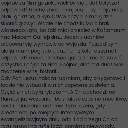
pójdzie za Nim gdziekolwiek by się udał. Usłyszał
odpowiedź trochę zniechęcającą: „Lisy mają nory,
ptaki gniazda, a Syn Człowieczy nie ma gdzie
skłonić głowy”. Wcale nie chodziło Mu o brak
własnego kąta, bo taki miał przecież w Kafarnaum
nad Morzem Galilejskim… Jeden z uczniów
próbował się wymówić od wyjazdu: Poszedłbym,
ale ja mam pogrzeb ojca… Ten z kolei otrzymał
odpowiedź mocno zachęcającą, że ma zostawić
wszystko i pójść za Nim. Spójnik „ale” ma kluczowe
znaczenie w tej historii…
Gdy Pan Jezus nakazał uczniom, aby przygotowali
łodzie nie wzbudził w nich zapewne zdziwienia.
Część z nich była rybakami. A On odchodził od
tłumów już wcześniej, by znaleźć czas na modlitwę,
post i nauczanie uczniów. Tym razem, gdy
wieczorem, po kolejnym intensywnym
ewangelizacyjnym dniu, odbili od brzegu On od
razu zasnął na rufie łodzi, pomimo niewygody.