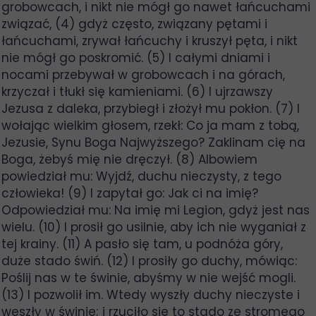
grobowcach, i nikt nie mógł go nawet łańcuchami
związać, (4) gdyż często, związany pętami i
łańcuchami, zrywał łańcuchy i kruszył pęta, i nikt
nie mógł go poskromić. (5) I całymi dniami i
nocami przebywał w grobowcach i na górach,
krzyczał i tłukł się kamieniami. (6) I ujrzawszy
Jezusa z daleka, przybiegł i złożył mu pokłon. (7) I
wołając wielkim głosem, rzekł: Co ja mam z tobą,
Jezusie, Synu Boga Najwyższego? Zaklinam cię na
Boga, żebyś mię nie dręczył. (8) Albowiem
powiedział mu: Wyjdź, duchu nieczysty, z tego
człowieka! (9) I zapytał go: Jak ci na imię?
Odpowiedział mu: Na imię mi Legion, gdyż jest nas
wielu. (10) I prosił go usilnie, aby ich nie wyganiał z
tej krainy. (11) A pasło się tam, u podnóża góry,
duże stado świń. (12) I prosiły go duchy, mówiąc:
Poślij nas w te świnie, abyśmy w nie wejść mogli.
(13) I pozwolił im. Wtedy wyszły duchy nieczyste i
weszły w świnie; i rzuciło się to stado ze stromego