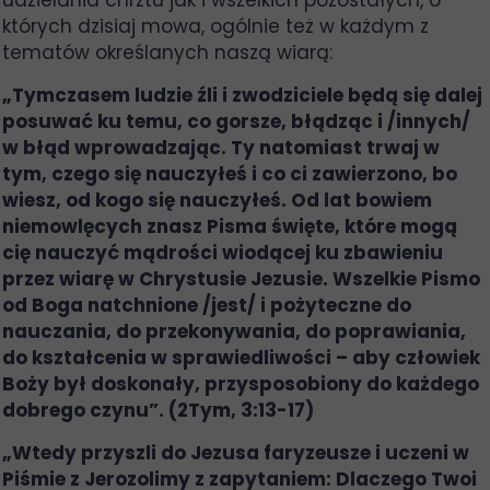
udzielania chrztu jak i wszelkich pozostałych, o
których dzisiaj mowa, ogólnie też w każdym z
tematów określanych naszą wiarą:
„Tymczasem ludzie źli i zwodziciele będą się dalej
posuwać ku temu, co gorsze, błądząc i /innych/
w błąd wprowadzając. Ty natomiast trwaj w
tym, czego się nauczyłeś i co ci zawierzono, bo
wiesz, od kogo się nauczyłeś. Od lat bowiem
niemowlęcych znasz Pisma święte, które mogą
cię nauczyć mądrości wiodącej ku zbawieniu
przez wiarę w Chrystusie Jezusie. Wszelkie Pismo
od Boga natchnione /jest/ i pożyteczne do
nauczania, do przekonywania, do poprawiania,
do kształcenia w sprawiedliwości – aby człowiek
Boży był doskonały, przysposobiony do każdego
dobrego czynu”. (2Tym, 3:13-17)
„Wtedy przyszli do Jezusa faryzeusze i uczeni w
Piśmie z Jerozolimy z zapytaniem: Dlaczego Twoi