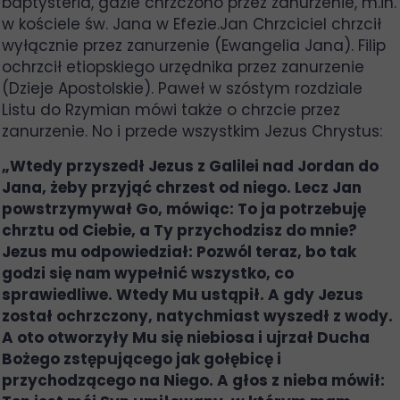
baptysteria, gdzie chrzczono przez zanurzenie, m.in.
w kościele św. Jana w Efezie.Jan Chrzciciel chrzcił
wyłącznie przez zanurzenie (Ewangelia Jana). Filip
ochrzcił etiopskiego urzędnika przez zanurzenie
(Dzieje Apostolskie). Paweł w szóstym rozdziale
Listu do Rzymian mówi także o chrzcie przez
zanurzenie. No i przede wszystkim Jezus Chrystus:
„Wtedy przyszedł Jezus z Galilei nad Jordan do
Jana, żeby przyjąć chrzest od niego. Lecz Jan
powstrzymywał Go, mówiąc: To ja potrzebuję
chrztu od Ciebie, a Ty przychodzisz do mnie?
Jezus mu odpowiedział: Pozwól teraz, bo tak
godzi się nam wypełnić wszystko, co
sprawiedliwe. Wtedy Mu ustąpił. A gdy Jezus
został ochrzczony, natychmiast wyszedł z wody.
A oto otworzyły Mu się niebiosa i ujrzał Ducha
Bożego zstępującego jak gołębicę i
przychodzącego na Niego. A głos z nieba mówił: