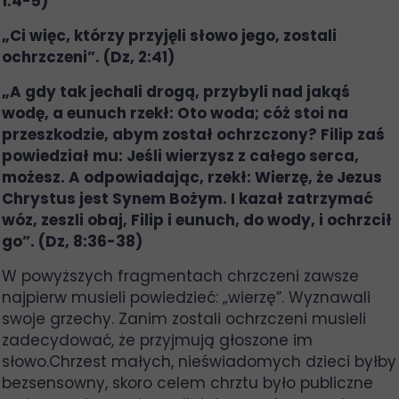
1:4-5)
„Ci więc, którzy przyjęli słowo jego, zostali
ochrzczeni”. (Dz, 2:41)
„A gdy tak jechali drogą, przybyli nad jakąś
wodę, a eunuch rzekł: Oto woda; cóż stoi na
przeszkodzie, abym został ochrzczony? Filip zaś
powiedział mu: Jeśli wierzysz z całego serca,
możesz. A odpowiadając, rzekł: Wierzę, że Jezus
Chrystus jest Synem Bożym. I kazał zatrzymać
wóz, zeszli obaj, Filip i eunuch, do wody, i ochrzcił
go”. (Dz, 8:36-38)
W powyższych fragmentach chrzczeni zawsze
najpierw musieli powiedzieć: „wierzę”. Wyznawali
swoje grzechy. Zanim zostali ochrzczeni musieli
zadecydować, że przyjmują głoszone im
słowo.Chrzest małych, nieświadomych dzieci byłby
bezsensowny, skoro celem chrztu było publiczne