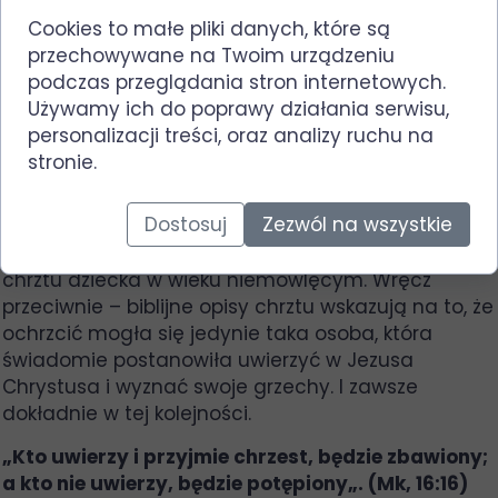
Cookies to małe pliki danych, które są
Nawiązując do tego o czym pisałem na samym
przechowywane na Twoim urządzeniu
początku w oparciu o biblijne fragmenty naszym
podczas przeglądania stron internetowych.
autorytetem ma być wyłącznie Słowo Boże, nie
Używamy ich do poprawy działania serwisu,
ludzka tradycja. W związku z tym teraz w temacie
personalizacji treści, oraz analizy ruchu na
kto może zostać ochrzczony? Czytając zwłaszcza
stronie.
Nowy Testament łatwo zwrócić uwagę na fakt, że
osoby chrzczone przez Jana Chrzciciela, potem
Dostosuj
Zezwól na wszystkie
Jezusa, a potem przez Jego uczniów, zawsze były
osobami dorosłymi. Nigdzie nie ma opisanego
chrztu dziecka w wieku niemowlęcym. Wręcz
przeciwnie – biblijne opisy chrztu wskazują na to, że
ochrzcić mogła się jedynie taka osoba, która
świadomie postanowiła uwierzyć w Jezusa
Chrystusa i wyznać swoje grzechy. I zawsze
dokładnie w tej kolejności.
„Kto uwierzy i przyjmie chrzest, będzie zbawiony;
a kto nie uwierzy, będzie potępiony„. (Mk, 16:16)