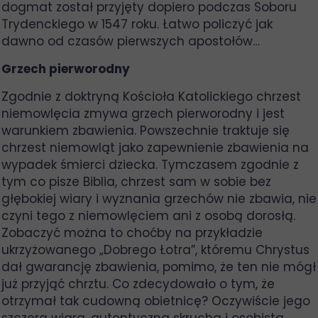
dogmat został przyjęty dopiero podczas Soboru
Trydenckiego w 1547 roku. Łatwo policzyć jak
dawno od czasów pierwszych apostołów…
Grzech pierworodny
Zgodnie z doktryną Kościoła Katolickiego chrzest
niemowlęcia zmywa grzech pierworodny i jest
warunkiem zbawienia. Powszechnie traktuje się
chrzest niemowląt jako zapewnienie zbawienia na
wypadek śmierci dziecka. Tymczasem zgodnie z
tym co pisze Biblia, chrzest sam w sobie bez
głębokiej wiary i wyznania grzechów nie zbawia, nie
czyni tego z niemowlęciem ani z osobą dorosłą.
Zobaczyć można to choćby na przykładzie
ukrzyżowanego „Dobrego Łotra”, któremu Chrystus
dał gwarancję zbawienia, pomimo, że ten nie mógł
już przyjąć chrztu. Co zdecydowało o tym, że
otrzymał tak cudowną obietnicę? Oczywiście jego