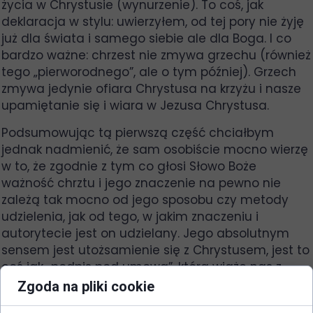
życia w Chrystusie (wynurzenie). To coś, jak
deklaracja w stylu: uwierzyłem, od tej pory nie żyję
już dla świata i samego siebie ale dla Boga. I co
bardzo ważne: chrzest nie zmywa grzechu (również
tego „pierworodnego”, ale o tym później). Grzech
zmywa jedynie ofiara Chrystusa na krzyżu i nasze
upamiętanie się i wiara w Jezusa Chrystusa.
Podsumowując tą pierwszą część chciałbym
jednak nadmienić, że sam osobiście mocno wierzę
w to, że zgodnie z tym co głosi Słowo Boże
ważność chrztu i jego znaczenie na pewno nie
zależą tak mocno od jego sposobu czy metody
udzielenia, jak od tego, w jakim znaczeniu i
autorytecie jest on udzielany. Jego absolutnym
sensem jest utożsamienie się z Chrystusem, jest to
coś jak „podpis pod umową”, która wiąże nas z
drugą stroną tej „umowy” – samym Bogiem.
Zgoda na pliki cookie
Chrzest niemowląt