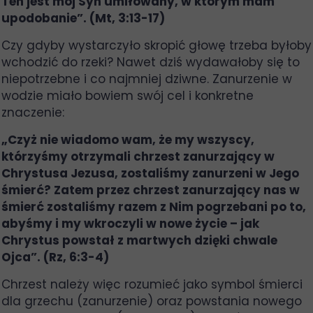
Ten jest mój Syn umiłowany, w którym mam
upodobanie”. (Mt, 3:13-17)
Czy gdyby wystarczyło skropić głowę trzeba byłoby
wchodzić do rzeki? Nawet dziś wydawałoby się to
niepotrzebne i co najmniej dziwne. Zanurzenie w
wodzie miało bowiem swój cel i konkretne
znaczenie:
„Czyż nie wiadomo wam, że my wszyscy,
którzyśmy otrzymali chrzest zanurzający w
Chrystusa Jezusa, zostaliśmy zanurzeni w Jego
śmierć? Zatem przez chrzest zanurzający nas w
śmierć zostaliśmy razem z Nim pogrzebani po to,
abyśmy i my wkroczyli w nowe życie – jak
Chrystus powstał z martwych dzięki chwale
Ojca”. (Rz, 6:3-4)
Chrzest należy więc rozumieć jako symbol śmierci
dla grzechu (zanurzenie) oraz powstania nowego