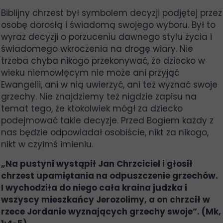
Biblijny chrzest był symbolem decyzji podjętej przez
osobę dorosłą i świadomą swojego wyboru. Był to
wyraz decyzji o porzuceniu dawnego stylu życia i
świadomego wkroczenia na drogę wiary. Nie
trzeba chyba nikogo przekonywać, że dziecko w
wieku niemowlęcym nie może ani przyjąć
Ewangelii, ani w nią uwierzyć, ani też wyznać swoje
grzechy. Nie znajdziemy też nigdzie zapisu na
temat tego, że ktokolwiek mógł za dziecko
podejmować takie decyzje. Przed Bogiem każdy z
nas będzie odpowiadał osobiście, nikt za nikogo,
nikt w czyimś imieniu.
„Na pustyni wystąpił Jan Chrzciciel i głosił
chrzest upamiętania na odpuszczenie grzechów.
I wychodziła do niego cała kraina judzka i
wszyscy mieszkańcy Jerozolimy, a on chrzcił w
rzece Jordanie wyznających grzechy swoje”. (Mk,