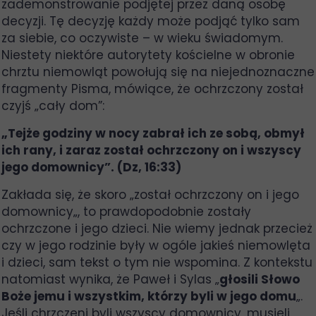
zademonstrowanie podjętej przez daną osobę
decyzji. Tę decyzję każdy może podjąć tylko sam
za siebie, co oczywiste – w wieku świadomym.
Niestety niektóre autorytety kościelne w obronie
chrztu niemowląt powołują się na niejednoznaczne
fragmenty Pisma, mówiące, że ochrzczony został
czyjś „cały dom”:
„Tejże godziny w nocy zabrał ich ze sobą, obmył
ich rany, i zaraz został ochrzczony on i wszyscy
jego domownicy”. (Dz, 16:33)
Zakłada się, że skoro „został ochrzczony on i jego
domownicy„, to prawdopodobnie zostały
ochrzczone i jego dzieci. Nie wiemy jednak przecież
czy w jego rodzinie były w ogóle jakieś niemowlęta
i dzieci, sam tekst o tym nie wspomina. Z kontekstu
natomiast wynika, że Paweł i Sylas „
głosili Słowo
Boże jemu i wszystkim, którzy byli w jego domu
„.
Jeśli chrzczeni byli wszyscy domownicy, musieli