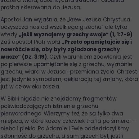
szczera wiara, autentyczna skrucha i osobista
prośba skierowana do Jezusa.
Apostoł Jan wyjaśnia, że „krew Jezusa Chrystusa
oczyszcza nas od wszelkiego grzechu” ale tylko
wtedy
„jeśli wyznajemy grzechy swoje” (1, 1:7-9)
.
Zaś apostoł Piotr woła
„Przeto opamiętajcie się i
nawróćcie się, aby były zgładzone grzechy
wasze” (Dz, 3:19)
. Czyli warunkiem zbawienia jest
po pierwsze upamiętanie się z grzechu, wyznanie
grzechu, wiara w Jezusa i przemiana życia. Chrzest
jest jedynie symbolem, deklaracją tej zmiany, która
już w człowieku zaszła.
W Biblii nigdzie nie znajdziemy fragmentów
poświadczających istnienie grzechu
pierworodnego. Wierzymy też, że są tylko dwa
miejsca, w które każdy człowiek trafia po śmierci –
niebo i piekło. Po Adamie i Ewie odziedziczyliśmy
skłonność do grzechu, a sam grzech był, jest i