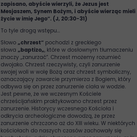
zapisano, abyście wierzyli, że Jezus jest
Mesjaszem, Synem Bożym, i abyście wierząc mieli
życie w imię Jego”. (J, 20:30-31)
To tyle drogą wstępu…
Słowo
„chrzest”
pochodzi z greckiego
słowa
„baptizo„
, które w dosłownym tłumaczeniu
znaczy „zanurzać”. Chrzest możemy rozumieć
dwojako. Chrzest rzeczywisty, czyli zanurzenie
swojej woli w wolę Bożą oraz chrzest symboliczny,
oznaczający zawarcie przymierza z Bogiem, który
odbywa się on przez zanurzenie ciała w wodzie.
Jest pewne, że we wczesnym Kościele
chrześcijańskim praktykowano chrzest przez
zanurzenie. Historycy wczesnego Kościoła i
odkrycia archeologiczne dowodzą, że przez
zanurzenie chrzczono aż do XIII wieku. W niektórych
kościołach do naszych czasów zachowały się