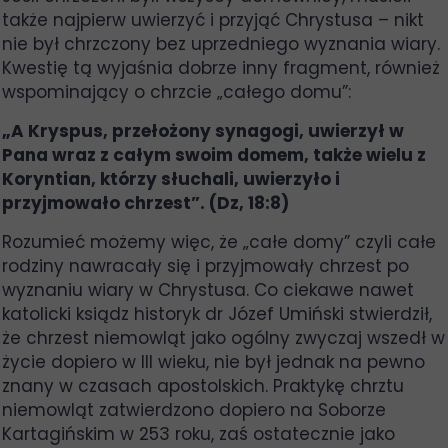
także najpierw uwierzyć i przyjąć Chrystusa – nikt
nie był chrzczony bez uprzedniego wyznania wiary.
Kwestię tą wyjaśnia dobrze inny fragment, również
wspominający o chrzcie „całego domu”:
„A Kryspus, przełożony synagogi, uwierzył w
Pana wraz z całym swoim domem, także wielu z
Koryntian, którzy słuchali, uwierzyło i
przyjmowało chrzest”. (Dz, 18:8)
Rozumieć możemy więc, że „całe domy” czyli całe
rodziny nawracały się i przyjmowały chrzest po
wyznaniu wiary w Chrystusa. Co ciekawe nawet
katolicki ksiądz historyk dr Józef Umiński stwierdził,
że chrzest niemowląt jako ogólny zwyczaj wszedł w
życie dopiero w III wieku, nie był jednak na pewno
znany w czasach apostolskich. Praktykę chrztu
niemowląt zatwierdzono dopiero na Soborze
Kartagińskim w 253 roku, zaś ostatecznie jako