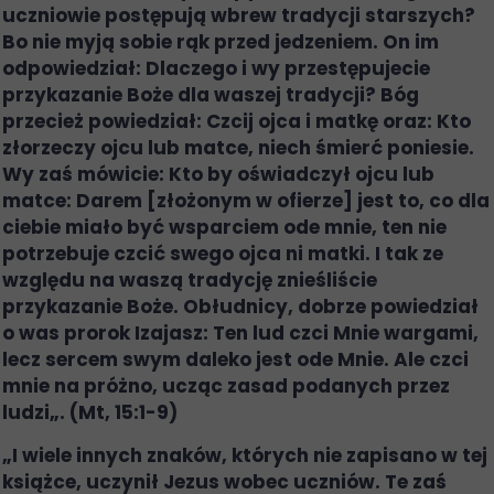
uczniowie postępują wbrew tradycji starszych?
Bo nie myją sobie rąk przed jedzeniem. On im
odpowiedział: Dlaczego i wy przestępujecie
przykazanie Boże dla waszej tradycji? Bóg
przecież powiedział: Czcij ojca i matkę oraz: Kto
złorzeczy ojcu lub matce, niech śmierć poniesie.
Wy zaś mówicie: Kto by oświadczył ojcu lub
matce: Darem [złożonym w ofierze] jest to, co dla
ciebie miało być wsparciem ode mnie, ten nie
potrzebuje czcić swego ojca ni matki. I tak ze
względu na waszą tradycję znieśliście
przykazanie Boże. Obłudnicy, dobrze powiedział
o was prorok Izajasz: Ten lud czci Mnie wargami,
lecz sercem swym daleko jest ode Mnie. Ale czci
mnie na próżno, ucząc zasad podanych przez
ludzi„. (Mt, 15:1-9)
„I wiele innych znaków, których nie zapisano w tej
książce, uczynił Jezus wobec uczniów. Te zaś