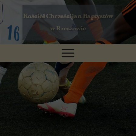
Kościół Chrześcijan Baptystów
w Rzeszowie