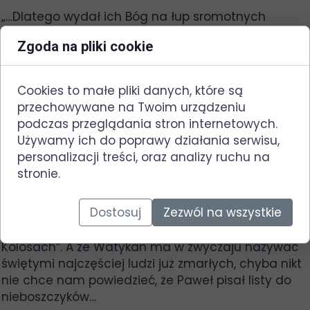
„…Dlatego wydał ich Bóg na łup sromotnych
namiętności; kobiety ich bowiem zamieniły
Zgoda na pliki cookie
przyrodzone
obcowanie
na
obcowanie
przeciwne
naturze…”
Cookies to małe pliki danych, które są
Albo w Ewangelii Mateusza:
przechowywane na Twoim urządzeniu
„…Ale nie
obcował
z nią, dopóki nie powiła syna, i
podczas przeglądania stron internetowych.
nadał mu imię Jezus…”
Używamy ich do poprawy działania serwisu,
personalizacji treści, oraz analizy ruchu na
Z kolei kim są owi „święci”? Według Biblii na pewno
stronie.
nie są to ci, których wybierze sobie Watykan.
Wystarczy rzut oka na Listy Apostolskie, gdzie np.
Dostosuj
Zezwól na wszystkie
apostoł Paweł zwraca się do „świętych w Efezie”
czy „świętych i wierzących braci w Chrystusie w
Kolosach”. A że Watykan ma w zwyczaju nazywać
świętymi najczęściej ludzi już zmarłych, chyba nikt
nie chce nam powiedzieć, że Paweł pisał listy do
nieboszczyków…