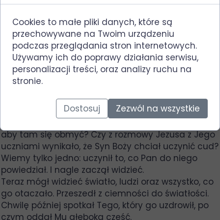
był od urodzenia niewidomy. Pieniądze na
utrzymanie zarabiał żebrząc. Kiedy wieczorem
Cookies to małe pliki danych, które są
wracał do swojego domu, nie mógł nawet
przechowywane na Twoim urządzeniu
zobaczyć, jaki był brudny od kurzu z ulic Jerozolimy.
podczas przeglądania stron internetowych.
Znów siedział i żebrał. A wtedy przechodził Jezus.
Używamy ich do poprawy działania serwisu,
Niewidomy nie widział wzroku, który był na niego
personalizacji treści, oraz analizy ruchu na
skierowany. Jednakże zauważył, że ktoś zwrócił na
stronie.
niego swoją uwagę. Następnie poczuł coś na
swoich oczach i usłyszał słowa: „Idź i obmyj się w
Dostosuj
Zezwól na wszystkie
sadzawce Syloe” (J 9,7).
Co to miało oznaczać? Teraz miał iść aż do Syloe,
aby tam się obmyć? Czy z rozmowy Jezusa z Jego
uczniami wynikało, że Syn Boży chciał uczynić cud?
Wiemy tylko jedno: uczynił to, co Pan do niego
powiedział. I nagle zaczął widzieć.
Teraz mógł widzieć światło, ludzi oraz wszystko, co
go otaczało. Przeszedł z ciemności do światłości.
Chwilę później spotkał Tego, który go uzdrowił, po
czym oddał Mu głęboką cześć.