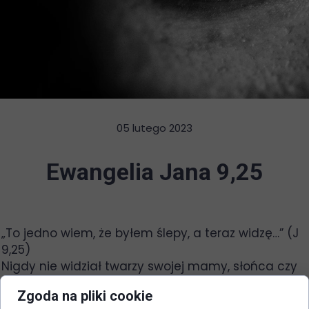
05 lutego 2023
Ewangelia Jana 9,25
„To jedno wiem, że byłem ślepy, a teraz widzę…” (J
9,25)
Nigdy nie widział twarzy swojej mamy, słońca czy
kwiatów. Od zawsze żył w ciemności. Nigdy nie
Zgoda na pliki cookie
widział również samego siebie, swojej twarzy, gdyż