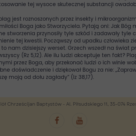
 stosowanie tej wysoce skutecznej substancji owado
plag jest roznoszonych przez insekty i mikroorganizm
łości Boga jako Stworzyciela. Pytają oni: Jak Bóg m
e stworzenia przynosiły tyle szkód i zadawały tyle c
aśnienie tej kwestii. Począwszy od upadku człowieka 
 to nam dzisiejszy werset. Grzech wszedł na świat 
yscy (Rz 5,12). Ale ilu ludzi akceptuje ten fakt? P
mi przez Boga, aby przekonać ludzi o ich winie wob
ne doświadczenie i dziękował Bogu za nie: „Zapra
zę moją od dołu zagłady” (Iz 38,17).
iół Chrześcijan Baptystów - Al. Piłsudskiego 11, 35-074 Rz