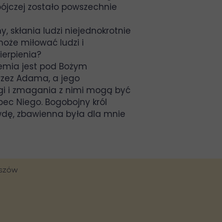
bójczej zostało powszechnie
y, skłania ludzi niejednokrotnie
oże miłować ludzi i
ierpienia?
ziemia jest pod Bożym
przez Adama, a jego
lagi i zmagania z nimi mogą być
ec Niego. Bogobojny król
wdę, zbawienna była dla mnie
eszów