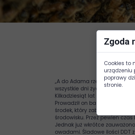
Zgoda n
Cookies to 
urządzeniu 
poprawy dzia
„A do Adama rzekł: „Przeklęta 
stronie.
wszystkie dni życia swego” (Rdz
Kilkadziesiąt lat temu Paul He
Prowadził on badania nad prod
środek, który zabijał szkodli
środowisku. Przez pewien czas
Jednak już wkrótce zauważono 
owadami. Śladowe ilości DDT zn