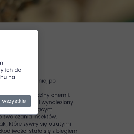
im
y ich do
uchu na
się będziesz z niej po
ę Nobla z dziedziny chemii.
 wszystkie
areszcie został wynaleziony
 szkód w otaczającym
o zwalczania insektów.
, które żywiły się otrutymi
kodliwości stało się z biegiem