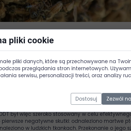
05 lutego 2023
a pliki cookie
I Mojżeszowa 3,17
małe pliki danych, które są przechowywane na Two
podczas przeglądania stron internetowych. Używam
łania serwisu, personalizacji treści, oraz analizy r
niech będzie ziemia z powodu ciebie! W mozole żywić 
 3,17)
rmann Muller, szwajcarski naukowiec, odebrał Nagrod
Dostosuj
Zezwól na
ukcją substancji znanej pod skróconą nazwą DDT. N
we owady, nie wywołując jednocześnie zauważalnych
 DDT był więc szeroko stosowany w celu efektywneg
pierwsze negatywne skutki: odnaleziono martwe ptaki
aleziono w ludzkich tkankach. Przekonanie o jego sz