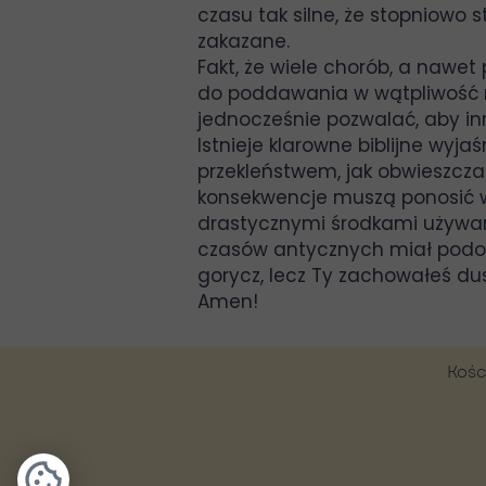
czasu tak silne, że stopniowo
zakazane.
Fakt, że wiele chorób, a nawet 
do poddawania w wątpliwość mi
jednocześnie pozwalać, aby inn
Istnieje klarowne biblijne wyj
przekleństwem, jak obwieszcza
konsekwencje muszą ponosić wsz
drastycznymi środkami używany
czasów antycznych miał podob
gorycz, lecz Ty zachowałeś dus
Amen!
Kośc