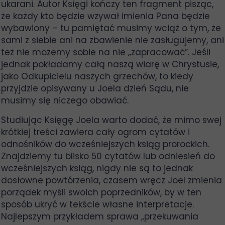
ukarani. Autor Księgi kończy ten fragment pisząc,
że każdy kto będzie wzywał imienia Pana będzie
wybawiony – tu pamiętać musimy wciąż o tym, że
sami z siebie ani na zbawienie nie zasługujemy, ani
też nie możemy sobie na nie „zapracować”. Jeśli
jednak pokładamy całą naszą wiarę w Chrystusie,
jako Odkupicielu naszych grzechów, to kiedy
przyjdzie opisywany u Joela dzień Sądu, nie
musimy się niczego obawiać.
Studiując Księgę Joela warto dodać, że mimo swej
krótkiej treści zawiera cały ogrom cytatów i
odnośników do wcześniejszych ksiąg prorockich.
Znajdziemy tu blisko 50 cytatów lub odniesień do
wcześniejszych ksiąg, nigdy nie są to jednak
dosłowne powtórzenia, czasem wręcz Joel zmienia
porządek myśli swoich poprzedników, by w ten
sposób ukryć w tekście własne interpretacje.
Najlepszym przykładem sprawa „przekuwania