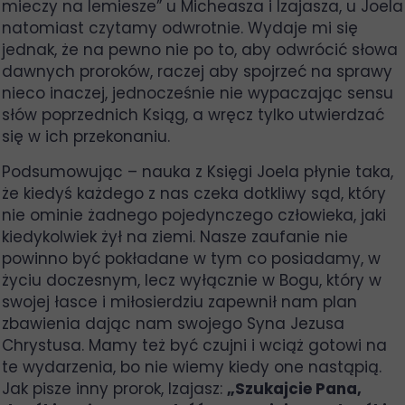
mieczy na lemiesze” u Micheasza i Izajasza, u Joela
natomiast czytamy odwrotnie. Wydaje mi się
jednak, że na pewno nie po to, aby odwrócić słowa
dawnych proroków, raczej aby spojrzeć na sprawy
nieco inaczej, jednocześnie nie wypaczając sensu
słów poprzednich Ksiąg, a wręcz tylko utwierdzać
się w ich przekonaniu.
Podsumowując – nauka z Księgi Joela płynie taka,
że kiedyś każdego z nas czeka dotkliwy sąd, który
nie ominie żadnego pojedynczego człowieka, jaki
kiedykolwiek żył na ziemi. Nasze zaufanie nie
powinno być pokładane w tym co posiadamy, w
życiu doczesnym, lecz wyłącznie w Bogu, który w
swojej łasce i miłosierdziu zapewnił nam plan
zbawienia dając nam swojego Syna Jezusa
Chrystusa. Mamy też być czujni i wciąż gotowi na
te wydarzenia, bo nie wiemy kiedy one nastąpią.
Jak pisze inny prorok, Izajasz:
„Szukajcie Pana,