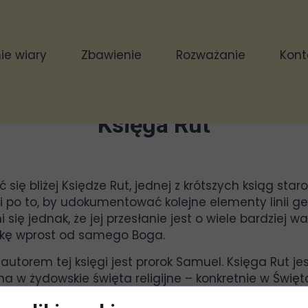
e wiary
Zbawienie
Rozważanie
Kont
03 sierpnia 2022
Księga Rut
się bliżej Księdze Rut, jednej z krótszych ksiąg sta
blii po to, by udokumentować kolejne elementy linii 
się jednak, że jej przesłanie jest o wiele bardziej wa
ukę wprost od samego Boga.
torem tej księgi jest prorok Samuel. Księga Rut jes
a w żydowskie święta religijne – konkretnie w Święt
o będzie również zachęta dla wszystkich, by w skupien