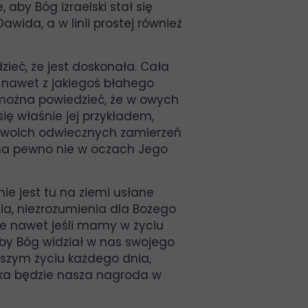
 aby Bóg izraelski stał się
wida, a w linii prostej również
dzieć, że jest doskonała. Cała
ni nawet z jakiegoś błahego
c można powiedzieć, że w owych
ę właśnie jej przykładem,
i swoich odwiecznych zamierzeń
na pewno nie w oczach Jego
nie jest tu na ziemi usłane
nia, niezrozumienia dla Bożego
że nawet jeśli mamy w życiu
aby Bóg widział w nas swojego
aszym życiu każdego dnia,
elka będzie nasza nagroda w