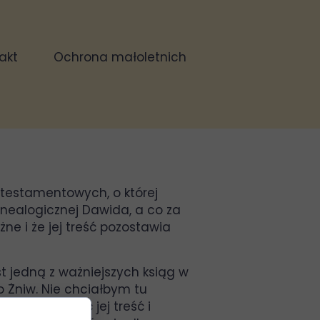
akt
Ochrona małoletnich
rotestamentowych, o której
genealogicznej Dawida, a co za
żne i że jej treść pozostawia
t jedną z ważniejszych ksiąg w
o Żniw. Nie chciałbym tu
iu przeczytać jej treść i