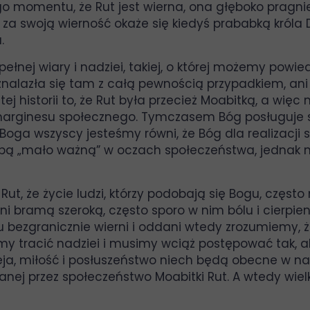
tego momentu, że Rut jest wierna, ona głęboko pragnie,
za swoją wierność okaże się kiedyś prababką króla Da
.
pełnej wiary i nadziei, takiej, o której możemy powie
nie znalazła się tam z całą pewnością przypadkiem, a
ej historii to, że Rut była przecież Moabitką, a wię
arginesu społecznego. Tymczasem Bóg posługuje si
Boga wszyscy jesteśmy równi, że Bóg dla realizacj
obą „mało ważną” w oczach społeczeństwa, jednak 
ut, że życie ludzi, którzy podobają się Bogu, często 
ani bramą szeroką, często sporo w nim bólu i cierpie
u bezgranicznie wierni i oddani wtedy zrozumiemy, 
my tracić nadziei i musimy wciąż postępować tak, 
ja, miłość i posłuszeństwo niech będą obecne w n
ucanej przez społeczeństwo Moabitki Rut. A wtedy wi