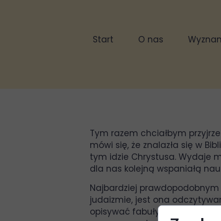
Start
O nas
Wyznani
Tym razem chciałbym przyjrzeć 
mówi się, że znalazła się w Bi
tym idzie Chrystusa. Wydaje mi 
dla nas kolejną wspaniałą na
Najbardziej prawdopodobnym au
judaizmie, jest ona odczytywan
opisywać fabuły księgi, niech t