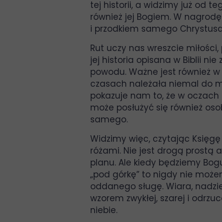
tej historii, a widzimy już od 
również jej Bogiem. W nagrodę 
i przodkiem samego Chrystusa
Rut uczy nas wreszcie miłości, 
jej historia opisana w Biblii 
powodu. Ważne jest również w t
czasach należała niemal do m
pokazuje nam to, że w oczach 
może posłużyć się również os
samego.
Widzimy więc, czytając Księgę R
różami. Nie jest drogą prostą 
planu. Ale kiedy będziemy Bog
„pod górkę” to nigdy nie może
oddanego sługę. Wiara, nadzie
wzorem zwykłej, szarej i odrz
niebie.