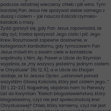
podczas ostatniej wieczerzy chleb i pili wino. Tym
bardziej Pan Jezus nie spożywał siebie samego z
duszą i ciałem - jak naucza Kościół rzymsko-
katolicki o mszy.
Żydzi gorszyli się, gdy Pan Jezus zapowiadał, że
aby żyć, trzeba spożywać Jego ciało i pić Jego
Krew. Rozumowali zapewne dosłownie, w
kategoriach kanibalizmu, gdy tymczasem Pan
Jezus mówił im o swoim ciele w kontekście
wspólnoty z Nim. Ap. Paweł w Liście do Rzymian
wyjaśnia, że „my wszyscy jesteśmy jednym ciałem
w Chrystusie” (Rz 12, 5), a w Liście do Efezjan
dodaje, że to Jezusa Ojciec „ustanowił ponad
wszystkim Głową Kościoła, który jest ciałem jego…”
(Ef 1, 22-23). Najpełniej, objaśnia nam to Pierwszy
List do Koryntian: "Kielich błogosławieństwa, który
błogosławimy, czyż nie jest społecznością krwi
Chrystusowej? Chleb, który łamiemy, czyż nie jest