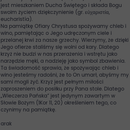
jest mieszkaniem Ducha Świętego i składa Bogu
swoim życiem dziękczynienie (gr. εὐχαριστία,
eucharistía).
Na pamiątkę Ofiary Chrystusa spożywamy chleb i
wino, pamiętając o Jego udręczonym ciele i
przelanej krwi za nasze grzechy. Wierzymy, że dzięki
Jego ofierze staliśmy się wolni od kary. Dlatego
krzyż nie budzi w nas przerażenia i wstrętu jako
narzędzie męki, a nadzieję jako symbol zbawienia.
Ta świadomość sprawia, że spożywając chleb i
wino jesteśmy radośni, że to On umarł, abyśmy my
sami mogli żyć. Krzyż jest pełnym miłości
zaproszeniem do posiłku przy Pana stole. Dlatego
„Wieczerza Pańska” jest jedynym zawartym w
Słowie Bożym (1Kor 11, 20) określeniem tego, co
czynimy na pamiątkę.
arak