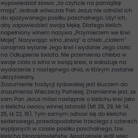
wypowiedział słowa: „to czyńcie na pamiątkę
moją”. Jednak wówczas Pan Jezus nie odniósł ich
do spożywanego posiłku paschalnego. Użył ich,
aby zapowiedzieć swoją Mękę. Dlatego kielich
napełniony winem nazywa „Przymierzem we krwi
Mojej”. Nazywając wino „krwią” a chleb „ciałem”
oznajmia wylanie Jego krwi i wydanie Jego ciała
na Odkupienie świata. Nie przemienia chleba w
swoje ciało a wina w swoją krew, a wskazuje na
wydarzenie z następnego dnia, w którym zostanie
ukrzyżowany.
Zrozumienie tradycji żydowskiej jest kluczem do
zrozumienia Wieczerzy Pańskiej. Znamienne jest, że
sam Pan Jezus mówi następnie o kielichu krwi jako
o kielichu owocu winnej latorośli (Mt 26, 29, Mr 14,
25, Łk 22, 18). Tym samym odnosi się do kielicha
sederowego, prawdopodobnie trzeciego z czterech
wypijanych w czasie posiłku paschalnego, tzw.
kielicha błogosławieństw. Apostołowie jedli więc