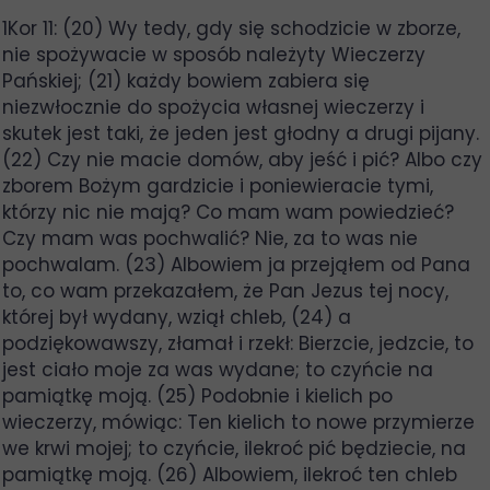
1Kor 11: (20) Wy tedy, gdy się schodzicie w zborze,
nie spożywacie w sposób należyty Wieczerzy
Pańskiej; (21) każdy bowiem zabiera się
niezwłocznie do spożycia własnej wieczerzy i
skutek jest taki, że jeden jest głodny a drugi pijany.
(22) Czy nie macie domów, aby jeść i pić? Albo czy
zborem Bożym gardzicie i poniewieracie tymi,
którzy nic nie mają? Co mam wam powiedzieć?
Czy mam was pochwalić? Nie, za to was nie
pochwalam. (23) Albowiem ja przejąłem od Pana
to, co wam przekazałem, że Pan Jezus tej nocy,
której był wydany, wziął chleb, (24) a
podziękowawszy, złamał i rzekł: Bierzcie, jedzcie, to
jest ciało moje za was wydane; to czyńcie na
pamiątkę moją. (25) Podobnie i kielich po
wieczerzy, mówiąc: Ten kielich to nowe przymierze
we krwi mojej; to czyńcie, ilekroć pić będziecie, na
pamiątkę moją. (26) Albowiem, ilekroć ten chleb