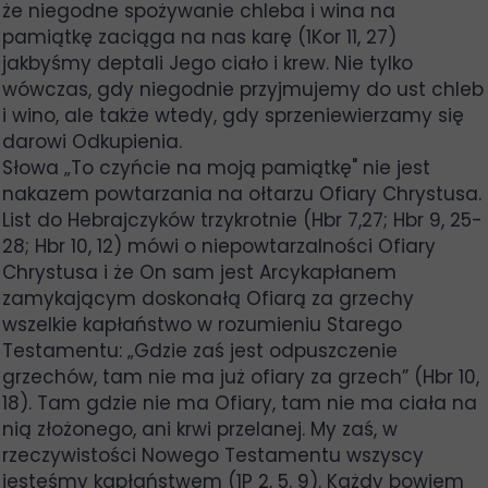
że niegodne spożywanie chleba i wina na
pamiątkę zaciąga na nas karę (1Kor 11, 27)
jakbyśmy deptali Jego ciało i krew. Nie tylko
wówczas, gdy niegodnie przyjmujemy do ust chleb
i wino, ale także wtedy, gdy sprzeniewierzamy się
darowi Odkupienia.
Słowa „To czyńcie na moją pamiątkę" nie jest
nakazem powtarzania na ołtarzu Ofiary Chrystusa.
List do Hebrajczyków trzykrotnie (Hbr 7,27; Hbr 9, 25-
28; Hbr 10, 12) mówi o niepowtarzalności Ofiary
Chrystusa i że On sam jest Arcykapłanem
zamykającym doskonałą Ofiarą za grzechy
wszelkie kapłaństwo w rozumieniu Starego
Testamentu: „Gdzie zaś jest odpuszczenie
grzechów, tam nie ma już ofiary za grzech” (Hbr 10,
18). Tam gdzie nie ma Ofiary, tam nie ma ciała na
nią złożonego, ani krwi przelanej. My zaś, w
rzeczywistości Nowego Testamentu wszyscy
jesteśmy kapłaństwem (1P 2, 5. 9). Każdy bowiem