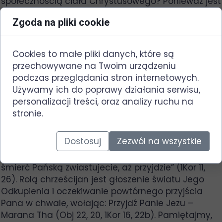
społecznością ciała Chrystusowego? Ponieważ jest
jeden chleb, my, ilu nas jest, stanowimy jedno
Zgoda na pliki cookie
ciało, wszyscy bowiem jesteśmy uczestnikami
jednego chleba" (1Kor 10, 16-17). Nie ma tu mowy o
spożywaniu w dosłownym znaczeniu ciała i krwi
Cookies to małe pliki danych, które są
ani w znaczenie substancjalnym pod postacią
przechowywane na Twoim urządzeniu
chleba i wina, ale jest mowa o włączeniu nas
podczas przeglądania stron internetowych.
wszystkich w Jego ciało. W innym obrazie Pan
Używamy ich do poprawy działania serwisu,
mówi o sobie jako o krzewie winnym a o nas jako
personalizacji treści, oraz analizy ruchu na
latoroślach (Jan 15, 5). Oba, podkreślają nasze
stronie.
ścisłe z Nim złączenie.
Zatem, co oznaczają słowa „na pamiątkę”?
Dostosuj
Zezwól na wszystkie
Odpowiedź znajdujemy w objaśnieniach Ap. Pawła:
„Ilekroć ten chleb jecie, a z kielicha tego pijecie,
śmierć Pańską zwiastujecie, aż przyjdzie” (1Kor 11,
26). Rolą chrześcijan jest głoszenie światu Jego
Odkupienia i oczekiwanie powtórnego przyjścia
Pana w chwale, wołając: Przyjdź Panie Jezu –
Marana Tha (Obj 22, 20, 1Kor 16, 22b). Pamiętajmy,