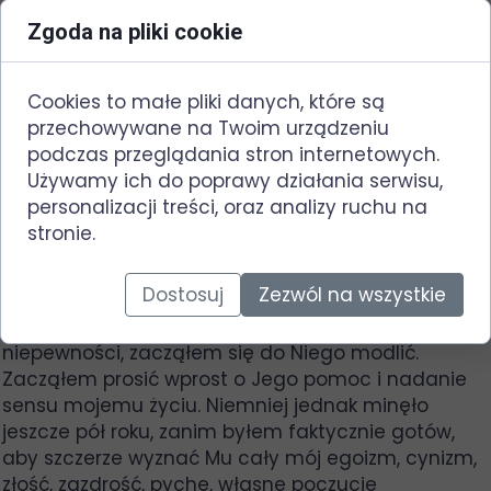
nie widział już możliwości wyjścia. W tych
Zgoda na pliki cookie
okolicznościach ktoś przypadkowo zwrócił się do
niego ze słowami Ewangelii o Osobie Jezusa
Chrystusa, w którym ludzie mogą otrzymać życie
Cookies to małe pliki danych, które są
wieczne, jeśli prawdziwie tego pragną. Te słowa
przechowywane na Twoim urządzeniu
wywarły głęboki wpływ na jego stan duchowy i
podczas przeglądania stron internetowych.
trwale zapisały się w jego sercu. Po jakimś czasie
Używamy ich do poprawy działania serwisu,
opowiadał:
personalizacji treści, oraz analizy ruchu na
„Pewnego wieczoru, będąc na dyskotece, moja
stronie.
sytuacja do tego stopnia zajmowała moje myśli,
że w końcu wyszedłem stamtąd, aby się trochę
Dostosuj
Zezwól na wszystkie
uspokoić. Zacząłem wtedy również myśleć o tym,
co usłyszałem o Panu Jezusie. Pomimo mojej
niepewności, zacząłem się do Niego modlić.
Zacząłem prosić wprost o Jego pomoc i nadanie
sensu mojemu życiu. Niemniej jednak minęło
jeszcze pół roku, zanim byłem faktycznie gotów,
aby szczerze wyznać Mu cały mój egoizm, cynizm,
złość, zazdrość, pychę, własne poczucie