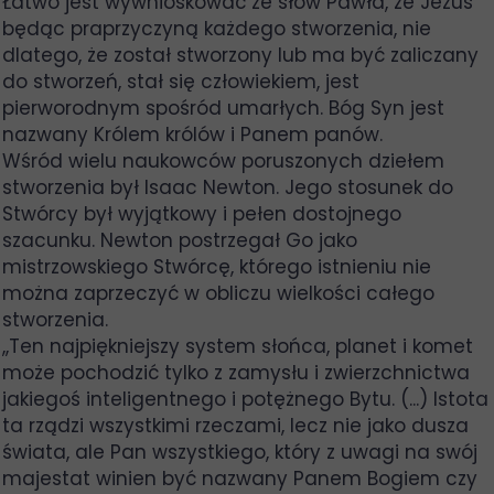
Łatwo jest wywnioskować ze słów Pawła, że Jezus
będąc praprzyczyną każdego stworzenia, nie
dlatego, że został stworzony lub ma być zaliczany
do stworzeń, stał się człowiekiem, jest
pierworodnym spośród umarłych. Bóg Syn jest
nazwany Królem królów i Panem panów.
Wśród wielu naukowców poruszonych dziełem
stworzenia był Isaac Newton. Jego stosunek do
Stwórcy był wyjątkowy i pełen dostojnego
szacunku. Newton postrzegał Go jako
mistrzowskiego Stwórcę, którego istnieniu nie
można zaprzeczyć w obliczu wielkości całego
stworzenia.
,,Ten najpiękniejszy system słońca, planet i komet
może pochodzić tylko z zamysłu i zwierzchnictwa
jakiegoś inteligentnego i potężnego Bytu. (...) Istota
ta rządzi wszystkimi rzeczami, lecz nie jako dusza
świata, ale Pan wszystkiego, który z uwagi na swój
majestat winien być nazwany Panem Bogiem czy