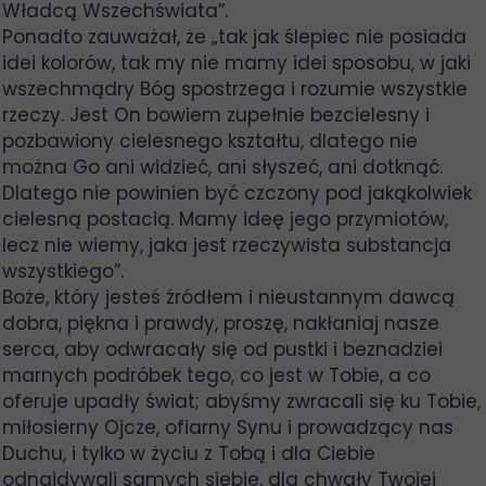
Władcą Wszechświata”.
Ponadto zauważał, że „tak jak ślepiec nie posiada
idei kolorów, tak my nie mamy idei sposobu, w jaki
wszechmądry Bóg spostrzega i rozumie wszystkie
rzeczy. Jest On bowiem zupełnie bezcielesny i
pozbawiony cielesnego kształtu, dlatego nie
można Go ani widzieć, ani słyszeć, ani dotknąć.
Dlatego nie powinien być czczony pod jakąkolwiek
cielesną postacią. Mamy ideę jego przymiotów,
lecz nie wiemy, jaka jest rzeczywista substancja
wszystkiego”.
Boże, który jesteś źródłem i nieustannym dawcą
dobra, piękna i prawdy, proszę, nakłaniaj nasze
serca, aby odwracały się od pustki i beznadziei
marnych podróbek tego, co jest w Tobie, a co
oferuje upadły świat; abyśmy zwracali się ku Tobie,
miłosierny Ojcze, ofiarny Synu i prowadzący nas
Duchu, i tylko w życiu z Tobą i dla Ciebie
odnajdywali samych siebie, dla chwały Twojej