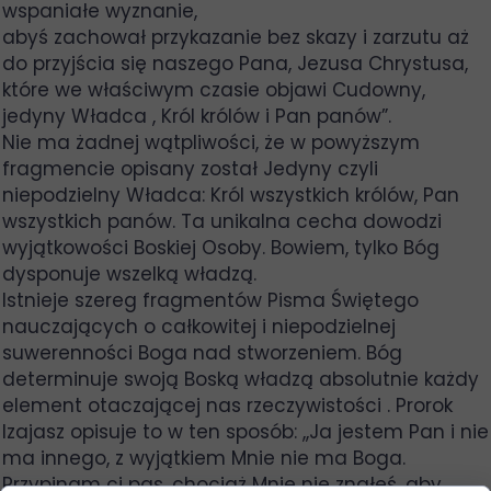
wspaniałe wyznanie,
abyś zachował przykazanie bez skazy i zarzutu aż
do przyjścia się naszego Pana, Jezusa Chrystusa,
które we właściwym czasie objawi Cudowny,
jedyny Władca , Król królów i Pan panów”.
Nie ma żadnej wątpliwości, że w powyższym
fragmencie opisany został Jedyny czyli
niepodzielny Władca: Król wszystkich królów, Pan
wszystkich panów. Ta unikalna cecha dowodzi
wyjątkowości Boskiej Osoby. Bowiem, tylko Bóg
dysponuje wszelką władzą.
Istnieje szereg fragmentów Pisma Świętego
nauczających o całkowitej i niepodzielnej
suwerenności Boga nad stworzeniem. Bóg
determinuje swoją Boską władzą absolutnie każdy
element otaczającej nas rzeczywistości . Prorok
Izajasz opisuje to w ten sposób: ,,Ja jestem Pan i nie
ma innego, z wyjątkiem Mnie nie ma Boga.
Przypinam ci pas, chociaż Mnie nie znałeś, aby