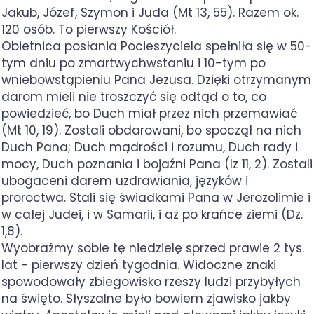
Jakub, Józef, Szymon i Juda (Mt 13, 55). Razem ok.
120 osób. To pierwszy Kościół.
Obietnica posłania Pocieszyciela spełniła się w 50-
tym dniu po zmartwychwstaniu i 10-tym po
wniebowstąpieniu Pana Jezusa. Dzięki otrzymanym
darom mieli nie troszczyć się odtąd o to, co
powiedzieć, bo Duch miał przez nich przemawiać
(Mt 10, 19). Zostali obdarowani, bo spoczął na nich
Duch Pana; Duch mądrości i rozumu, Duch rady i
mocy, Duch poznania i bojaźni Pana (Iz 11, 2). Zostali
ubogaceni darem uzdrawiania, języków i
proroctwa. Stali się świadkami Pana w Jerozolimie i
w całej Judei, i w Samarii, i aż po krańce ziemi (Dz.
1,8).
Wyobraźmy sobie tę niedzielę sprzed prawie 2 tys.
lat - pierwszy dzień tygodnia. Widoczne znaki
spowodowały zbiegowisko rzeszy ludzi przybyłych
na święto. Słyszalne było bowiem zjawisko jakby