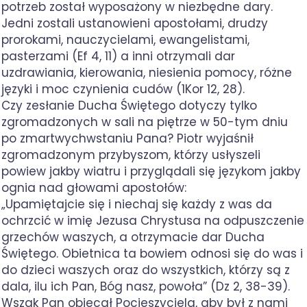
potrzeb został wyposażony w niezbędne dary.
Jedni zostali ustanowieni apostołami, drudzy
prorokami, nauczycielami, ewangelistami,
pasterzami (Ef 4, 11) a inni otrzymali dar
uzdrawiania, kierowania, niesienia pomocy, różne
języki i moc czynienia cudów (1Kor 12, 28).
Czy zesłanie Ducha Świętego dotyczy tylko
zgromadzonych w sali na piętrze w 50-tym dniu
po zmartwychwstaniu Pana? Piotr wyjaśnił
zgromadzonym przybyszom, którzy usłyszeli
powiew jakby wiatru i przyglądali się językom jakby
ognia nad głowami apostołów:
„Upamiętajcie się i niechaj się każdy z was da
ochrzcić w imię Jezusa Chrystusa na odpuszczenie
grzechów waszych, a otrzymacie dar Ducha
Świętego. Obietnica ta bowiem odnosi się do was i
do dzieci waszych oraz do wszystkich, którzy są z
dala, ilu ich Pan, Bóg nasz, powoła” (Dz 2, 38-39).
Wszak Pan obiecał Pocieszyciela, aby był z nami