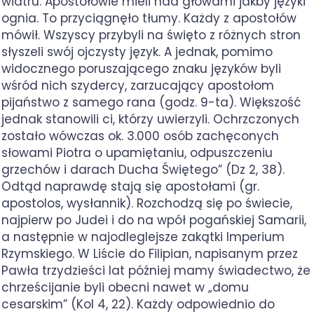
wiatru. Apostołowie mieli nad głowami jakby języki
ognia. To przyciągnęło tłumy. Każdy z apostołów
mówił. Wszyscy przybyli na święto z różnych stron
słyszeli swój ojczysty język. A jednak, pomimo
widocznego poruszającego znaku języków byli
wśród nich szydercy, zarzucający apostołom
pijaństwo z samego rana (godz. 9-ta). Większość
jednak stanowili ci, którzy uwierzyli. Ochrzczonych
zostało wówczas ok. 3.000 osób zachęconych
słowami Piotra o upamiętaniu, odpuszczeniu
grzechów i darach Ducha Świętego” (Dz 2, 38).
Odtąd naprawdę stają się apostołami (gr.
apostolos, wysłannik). Rozchodzą się po świecie,
najpierw po Judei i do na wpół pogańskiej Samarii,
a następnie w najodleglejsze zakątki Imperium
Rzymskiego. W Liście do Filipian, napisanym przez
Pawła trzydzieści lat później mamy świadectwo, że
chrześcijanie byli obecni nawet w „domu
cesarskim” (Kol 4, 22). Każdy odpowiednio do