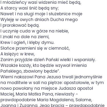
I młodzieńcy wasi widzenia mieć będą,
A starcy wasi śnić będą sny;
Nawet i na sługi moje i służebnice moje
Wyleję w owych dniach Ducha mego
I prorokować będą.
I uczynię cuda w górze na niebie,
I znaki na dole na ziemi,
Krew i ogień, i kłęby dymu.
Słońce przemieni się w ciemność,
A księżyc w krew,
Zanim przyjdzie dzień Pański wielki i wspaniały.
Wszakże każdy, kto będzie wzywał imienia
Pańskiego, zbawiony będzie”.
Wierni nakazowi Pana Jezusa trwali jednomyślnie
na modlitwie w sali na piętrze: apostołowie, w tym
nowo powołany na miejsce Judasza apostoł
Maciej, Maria Matka Pana, niewiasty -
prawdopodobnie Maria Magdalena, Salome,
Joanna i Zuzanna, Jego bracia – prawdopodobnie