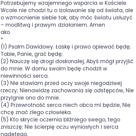
Potrzebujemy wzajemnego wsparcia w Kościele.
Wcale nie chodzi tu o izolowanie się od świata, ale
o wzmocnienie siebie tak, aby móc światu usłużyć
– modlitwą i prawym działaniem. Amen
ako
*
(1) Psalm Dawidowy. Łaskę i prawo opiewać będę;
Tobie, Panie, grać będę;
(2) Nauczę się drogi doskonałej, Abyś mógł przyjść
do mnie. W domu swoim będę chodził w
niewinności serca.
(3) Nie stawiam przed oczy swoje niegodziwej
rzeczy; Nienawidzę zachowania się odstępców, Nie
przylgnie ono do mnie.
(4) Przewrotność serca niech obca mi będzie, Nie
chcę znać złego człowieka.
(5) Kto skrycie oczernia bliźniego swego, tego
zniszczę; Nie ścierpię oczu wyniosłych i serca
nadętego.