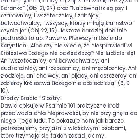
kłamie, tylko ci, którzy są zapisani w księdze żywota
Baranka” (Obj 21, 27) oraz ”Na zewnątrz są psy i
czarownicy, i wszetecznicy, i zabójcy, i
bałwochwalcy, i wszyscy, którzy miłują kłamstwo i
czynią je” (Obj 22, 15). Jeszcze bardziej dobitnie
podkreśla to ap. Paweł w Pierwszym Liście do
Koryntian: „Albo czy nie wiecie, że niesprawiedliwi
Królestwa Bożego nie odziedziczą? Nie łudźcie się!
Ani wszetecznicy, ani bałwochwalcy, ani
cudzołożnicy, ani rozpustnicy, ani mężołożnicy. Ani
złodzieje, ani chciwcy, ani pijacy, ani oszczercy, ani
zdziercy Królestwa Bożego nie odziedziczą” (6, 9-
10).
Drodzy Bracia i Siostry!
Dawid opisuje w Psalmie 101 praktyczne kroki
przeciwdziałania nieprawości, by nie przylgnęła do
niego i jego ludu. To pokazuje nam jak bardzo
potrzebujemy przyjaźni z właściwymi osobami,
które trzymają się takich zasad jak my.