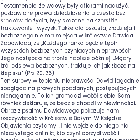
Testamencie, że wdowy były ofiarami nadużyć,
pozbawione prawa dziedziczenia a często bez
środków do życia, były skazane na szorstkie
traktowanie i wyzysk. Także dla oszusta, złodzieja i
bezbożnego nie ma miejsca w królestwie Dawida.
Zapowiada, że „Każdego ranka będzie tępił
wszystkich bezbożnych czyniących nieprawości”.
Jego następca na tronie napisze później: ,,Mądry
król odsiewa bezbożnych, traktuje ich jak zboże na
klepisku” (Prz 20, 26).
Ten surowy w tępieniu nieprawości Dawid łagodnie
spogląda na prawych poddanych, postępujących
nienagannie. To ich gromadzi wokół siebie. Sam
również deklaruje, że będzie chodził w niewinności.
Obraz z psalmu Dawidowego pokazuje nam
rzeczywistość w Królestwie Bożym. W Księdze
Objawienia czytamy: „I nie wejdzie do niego nic
nieczystego ani nikt, kto czyni obrzydliwość i