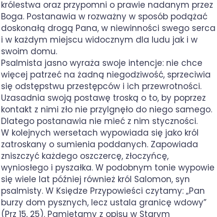
królestwa oraz przypomni o prawie nadanym przez
Boga. Postanawia w rozważny w sposób podążać
doskonałą drogą Pana, w niewinności swego serca
i w każdym miejscu widocznym dla ludu jak i w
swoim domu.
Psalmista jasno wyraża swoje intencje: nie chce
więcej patrzeć na żadną niegodziwość, sprzeciwia
się odstępstwu przestępców i ich przewrotności.
Uzasadnia swoją postawę troską o to, by poprzez
kontakt z nimi zło nie przylgnęło do niego samego.
Dlatego postanawia nie mieć z nim styczności.
W kolejnych wersetach wypowiada się jako król
zatroskany o sumienia poddanych. Zapowiada
zniszczyć każdego oszczercę, złoczyńcę,
wyniosłego i pyszałka. W podobnym tonie wypowie
się wiele lat później również król Salomon, syn
psalmisty. W Księdze Przypowieści czytamy: „Pan
burzy dom pysznych, lecz ustala granicę wdowy”
(Prz 15, 25). Pamiętamy z opisu w Starym