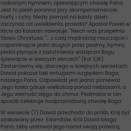
radosnym hymnem, opiewającym chwałę Pana.
Jest to pieśń poranna przy akompaniamencie
harfy i cytry. Niezły pomysł na każdy dzień:
zaczynać od uwielbienia, prawda? Apostoł Paweł w
liście do Kolosan nawołuje: "Niech was przepełnia
Słowo Chrystusa: "… z całą mądrością nauczajcie i
napominajcie jedni drugich przez psalmy, hymny,
pieśni płynące z natchnienia: wdzięczni Bogu
śpiewajcie w waszych sercach" (Kol 3,16).
Zastanówmy się, dlaczego w kolejnych wersetach
Dawid pokazał taki entuzjazm względem Boga,
naszego Pana. Odpowiedź jest jedna: ponieważ
Jego łaska góruje wielkością ponad niebiosami, a
Jego wierność sięga do chmur. Psalmista w ten
sposób celebruje nadprzyrodzoną chwałę Boga.
W wersecie (7) Dawid przechodzi do próśb. Kraj był
atakowany przez Edomitów. Król Dawid błaga
Pana, żeby uratował jego naród swoją prawicą,