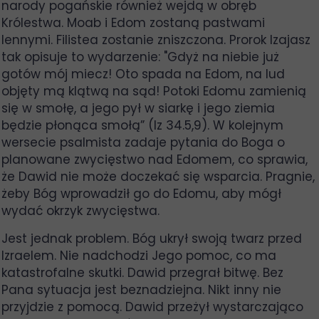
narody pogańskie również wejdą w obręb
Królestwa. Moab i Edom zostaną pastwami
lennymi. Filistea zostanie zniszczona. Prorok Izajasz
tak opisuje to wydarzenie: "Gdyż na niebie już
gotów mój miecz! Oto spada na Edom, na lud
objęty mą klątwą na sąd! Potoki Edomu zamienią
się w smołę, a jego pył w siarkę i jego ziemia
będzie płonąca smołą” (Iz 34.5,9). W kolejnym
wersecie psalmista zadaje pytania do Boga o
planowane zwycięstwo nad Edomem, co sprawia,
że Dawid nie może doczekać się wsparcia. Pragnie,
żeby Bóg wprowadził go do Edomu, aby mógł
wydać okrzyk zwycięstwa.
Jest jednak problem. Bóg ukrył swoją twarz przed
Izraelem. Nie nadchodzi Jego pomoc, co ma
katastrofalne skutki. Dawid przegrał bitwę. Bez
Pana sytuacja jest beznadziejna. Nikt inny nie
przyjdzie z pomocą. Dawid przeżył wystarczająco