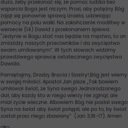
dużo, żeby przekonać się, że pomoc ludzka bez
wsparcia Boga jest niczym. Prosi, aby potężny Bóg
zajął się ponownie sprawą Izraela, udzielając
pomocy na polu walki. Na zakończenie modlitwy w
wersecie (14) Dawid z przekonaniem śpiewa:
"Jedynie w Bogu stać nas będzie na męstwo, to on
zmiażdży naszych przeciwników i da zwycięstwo
swoim umiłowanym”. W tych słowach widzimy
prawdziwego sprawcę ostatecznego zwycięstwa
Dawida.
Pamiętajmy, Drodzy Bracia i Siostry!
Bóg jest wierny
w swojej miłości. Apostoł Jan pisze ,,Tak bowiem
umiłował świat, że Syna swego Jednorodzonego
dał, aby każdy kto w niego wierzy nie zginął, ale
miał życie wieczne. Albowiem Bóg nie posłał swego
Syna na świat aby świat potępił, ale po to, by świat
został przez niego zbawiony” (Jan 3,16-17). Amen
ako