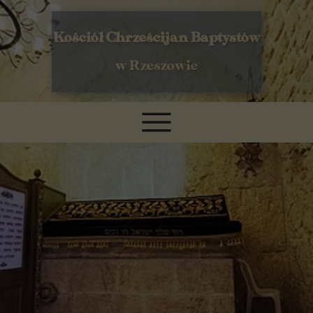
Kościół Chrześcijan Baptystów
w Rzeszowie