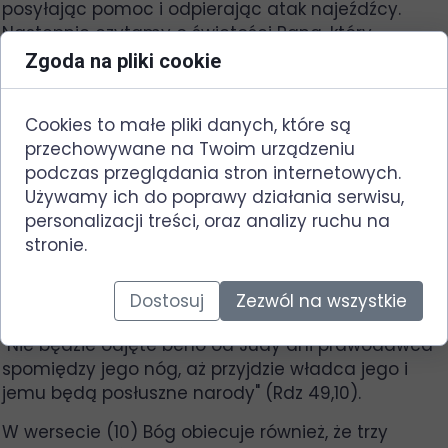
posyłając pomoc i odpierając atak najeźdźcy.
Następnie czytamy o świętości Pana, który
pokazał, że w swojej Świątyni jest niewzruszony i
Zgoda na pliki cookie
pełen majestatu. Bóg potwierdza również swoje
suwerenne prawa do Izraela oraz do narodów
Cookies to małe pliki danych, które są
pogańskich. Obiecuje, że przyszłe panowanie
przechowywane na Twoim urządzeniu
Mesjasza obejmie: obszar Sychem gdzie znajduje
podczas przeglądania stron internetowych.
się studnia Jakuba, dolinę Sukkot gdzie Jakub
Używamy ich do poprawy działania serwisu,
postawił szałasy dla trzody, wyżynę Gileadu znaną
personalizacji treści, oraz analizy ruchu na
z pastwisk oraz plemiona Manassesa z jego
stronie.
terenami po obu stronach Jordanu. Efraim będzie
osłoną jego głowy, przewodząc plemionom w
obronie Królestwa. Juda natomiast będzie Jego
Dostosuj
Zezwól na wszystkie
prawodawcą z siedzibą rządu zgodnie z obietnicą:
"Nie będzie odjęte berło od Judy ani prawodawca
spomiędzy jego nóg, aż przyjdzie władca jego i
jemu będą posłuszne narody" (Rdz 49,10).
W wersecie (10) Bóg obiecuje również, że trzy