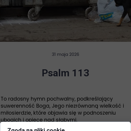
31 maja 2026
Psalm 113
To radosny hymn pochwalny, podkreślający
suwerenność Boga, Jego niezrównaną wielkość i
miłosierdzie, które objawia się w podnoszeniu
ubogich i opiece nad słabymi.
Zgoda na pliki cookie