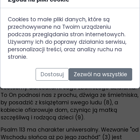
Psalm rozpoczyna się wezwaniem do
nieustannego oddawania czci Imieniu Pana, które
oznacza Jego potęgę i obecność. Choć Bóg jest
Cookies to małe pliki danych, które są
wielki w swoim majestacie (5), to spogląda z góry
przechowywane na Twoim urządzeniu
na ziemię. Jego uwaga skupia się na nędzarzu i
podczas przeglądania stron internetowych.
leżącym w prochu, biedaku siedzącym na
Używamy ich do poprawy działania serwisu,
śmieciach (7). Dostrzega cierpiącą niepłodną
personalizacji treści, oraz analizy ruchu na
kobietę (9).
stronie.
To właśnie na takich jak my skupia się uwaga
Jezusa, który uniżył samego siebie, przyjąwszy
Dostosuj
Zezwól na wszystkie
postać sługi (Flp 2,7). Odnajduje każdego z nas.
Jesteśmy adresatami Jego zbawczego działania.
To On podnosi nas z prochu, dźwiga ze śmietniska,
by posadzić z książętami swego ludu (8), a
kobiecie ofiarowuje dom, czyniąc ją matką
szczęśliwą i rodzącą dzieci (9).
Psalm 113 ma charakter uniwersalny. Wezwanie "od
Wschodu słońca aż po jego zachód” (3) jest