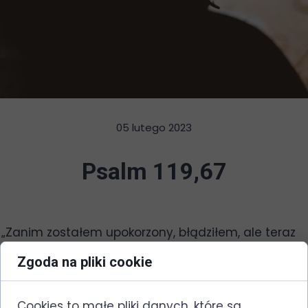
05 lutego 2023
Psalm 119,67
„Zanim zostałem upokorzony, błądziłem, ale teraz
strzegę Twego Słowa” (Ps 119, 67)
Zgoda na pliki cookie
Jeden werset biblijny – trzy myśli – trzy rozdziały w
życiu.
„Błądziłem” – to pierwszy odcinek mojego życia.
Cookies to małe pliki danych, które są