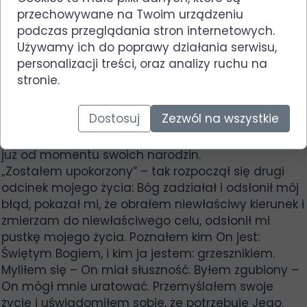
Byłem wtedy przekonany, że pełnymi garściami
przechowywane na Twoim urządzeniu
czerpię z życia, jednak patrząc z perspektywy
podczas przeglądania stron internetowych.
czasu, jakże bardzo się myliłem! W dobrej wierze,
Używamy ich do poprawy działania serwisu,
pełen energii i zapału – a jednak błądziłem. Pełną
personalizacji treści, oraz analizy ruchu na
parą w obranym kierunku – jednak w kierunku
stronie.
fałszywym. Biblia opisuje to w ten sposób: „Nie ma
ani jednego sprawiedliwego, nie masz, kto by
Dostosuj
Zezwól na wszystkie
rozumiał, nie masz, kto by szukał Boga” (Rz 3, 10-
11).Na takiej drodze znajduje się każdy człowiek i to
już od momentu swoich narodzin.
„Zostałem upokorzony” – tak rozpoczął się drugi
odcinek mojego życia: Bóg zadziałał i odsłonił mój
błąd, pokazał mi, że obrałem niewłaściwy kierunek i
zmierzam do niewłaściwego celu, odsłonił mi
pustkę mojego życia. Poznałem kim On jest:
Świętym Bogiem, i kim ja jestem: grzesznikiem.
Myliłem się – On miał słuszność. Byłem zgubiony –
On mógł mnie uratować. Przemyślałem swoje
życie i uświadomiłem sobie, że potrzebuję Jego.