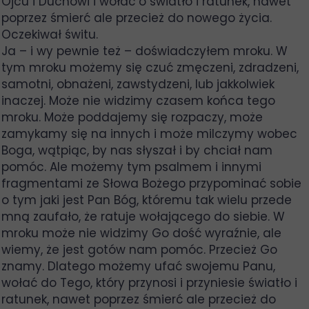
Ojcu i Duchowi i wołać o światło i ratunek, nawet
poprzez śmierć ale przecież do nowego życia.
Oczekiwał świtu.
Ja – i wy pewnie też – doświadczyłem mroku. W
tym mroku możemy się czuć zmęczeni, zdradzeni,
samotni, obnażeni, zawstydzeni, lub jakkolwiek
inaczej. Może nie widzimy czasem końca tego
mroku. Może poddajemy się rozpaczy, może
zamykamy się na innych i może milczymy wobec
Boga, wątpiąc, by nas słyszał i by chciał nam
pomóc. Ale możemy tym psalmem i innymi
fragmentami ze Słowa Bożego przypominać sobie
o tym jaki jest Pan Bóg, któremu tak wielu przede
mną zaufało, że ratuje wołającego do siebie. W
mroku może nie widzimy Go dość wyraźnie, ale
wiemy, że jest gotów nam pomóc. Przecież Go
znamy. Dlatego możemy ufać swojemu Panu,
wołać do Tego, który przynosi i przyniesie światło i
ratunek, nawet poprzez śmierć ale przecież do