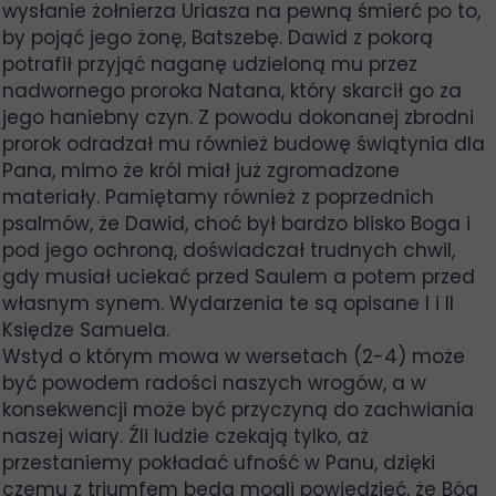
wysłanie żołnierza Uriasza na pewną śmierć po to,
by pojąć jego żonę, Batszebę. Dawid z pokorą
potrafił przyjąć naganę udzieloną mu przez
nadwornego proroka Natana, który skarcił go za
jego haniebny czyn. Z powodu dokonanej zbrodni
prorok odradzał mu również budowę świątynia dla
Pana, mimo że król miał już zgromadzone
materiały. Pamiętamy również z poprzednich
psalmów, że Dawid, choć był bardzo blisko Boga i
pod jego ochroną, doświadczał trudnych chwil,
gdy musiał uciekać przed Saulem a potem przed
własnym synem. Wydarzenia te są opisane I i II
Księdze Samuela.
Wstyd o którym mowa w wersetach (2-4) może
być powodem radości naszych wrogów, a w
konsekwencji może być przyczyną do zachwiania
naszej wiary. Źli ludzie czekają tylko, aż
przestaniemy pokładać ufność w Panu, dzięki
czemu z triumfem będą mogli powiedzieć, że Bóg