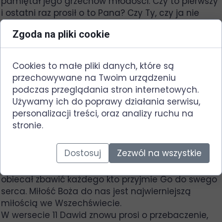
pamiętał jego grzechów młodości. Czy to pierwszy
i ostatni raz prosił o to Pana? Czy Ty, czy ja nie
robiliśmy tego równie usilnie?
Zgoda na pliki cookie
Pismo Święte uczy nas, że Bóg jest miłościwy i
przebacza nam nasze grzechy. Jeśli ufamy Bogu
to wierzymy, że zostały nam one przebaczone. W
Cookies to małe pliki danych, które są
Nowym Testamencie napisane jest, że Jezus
przechowywane na Twoim urządzeniu
przyszedł na ziemię ratować grzeszników czyli nas
podczas przeglądania stron internetowych.
wszystkich. Droga Boża jest jednak dla ludzi
Używamy ich do poprawy działania serwisu,
pokornych, nie ma w niej miejsca na pychę .W
personalizacji treści, oraz analizy ruchu na
wersecie 10 Dawid pisze ,, Wszystkie drogi Pana to
stronie.
łaska i wierność”.
Dla osoby wierzącej, ścieżka Pana jest łaską i
Dostosuj
Zezwól na wszystkie
wiernością. Łaską, bo zostajemy otoczeni miłością i
oczyszczeni z grzechów. Wiernością, bo Bóg
obiecał zbawić każdego kto przyjmie Go do swego
serca. Miłość Boża do nas jest najwierniejszą
miłością we Wszechświecie.
W wersecie 11 Dawid znowu prosi o przebaczenie,