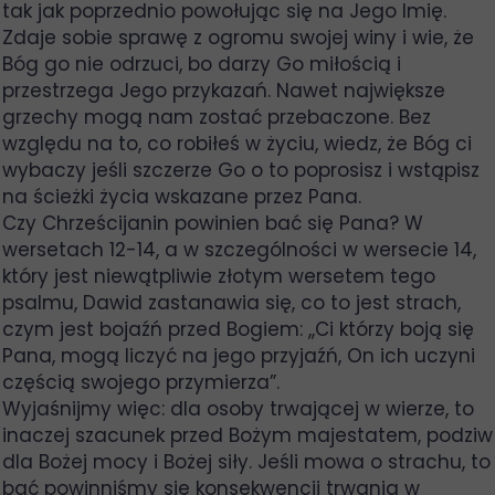
tak jak poprzednio powołując się na Jego Imię.
Zdaje sobie sprawę z ogromu swojej winy i wie, że
Bóg go nie odrzuci, bo darzy Go miłością i
przestrzega Jego przykazań. Nawet największe
grzechy mogą nam zostać przebaczone. Bez
względu na to, co robiłeś w życiu, wiedz, że Bóg ci
wybaczy jeśli szczerze Go o to poprosisz i wstąpisz
na ścieżki życia wskazane przez Pana.
Czy Chrześcijanin powinien bać się Pana? W
wersetach 12-14, a w szczególności w wersecie 14,
który jest niewątpliwie złotym wersetem tego
psalmu, Dawid zastanawia się, co to jest strach,
czym jest bojaźń przed Bogiem: ,,Ci którzy boją się
Pana, mogą liczyć na jego przyjaźń, On ich uczyni
częścią swojego przymierza”.
Wyjaśnijmy więc: dla osoby trwającej w wierze, to
inaczej szacunek przed Bożym majestatem, podziw
dla Bożej mocy i Bożej siły. Jeśli mowa o strachu, to
bać powinniśmy się konsekwencji trwania w