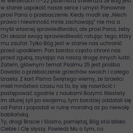
W wersetach 17-22 psalmista stwierdza że Bóg jest
w stanie uspokoić nasze serce i umysł. Ponownie
prosi Pana o przebaczenie. Kiedy modli się ,.Niech
prawo i niewinność mnie zachowają” nie ma a
myśli własnej sprawiedliwości, ale prosi Pana, żeby
On okazał swoją sprawiedliwość ratując tego, który
mu zaufał. Tylko Bóg jest w stanie nas uchronić
przed upadkiem. Pan bardzo często chroni nas
przed zgubą, zsyłając na naszą drogę innych ludzi.
Zatem, głównym temat Psalmu 25 jest prośba
Dawida o przebaczenie grzechów swoich i całego
Izraela. Z kart Pisma Świętego wiemy, że Izraelici
mieli mnóstwo czasu na to, by się nawrócić i
postępować zgodnie z naukami Bożymi. Niestety
im dłużej żyli po swojemu, tym bardziej oddalali się
od Pana i popadali w ruinę moralną aż po niewolę
babilońską.
Ty, drogi Bracie i Siostro, pamiętaj, Bóg stoi blisko
Ciebie i Cię słyszy. Powiedz Mu o tym, co