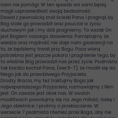
nam nie pomógł. W ten sposób oni sami będą
mogli usprawiedliwić swoją bezbożność.
Dawid z pewnością znał ścieżki Pana i pragnął, by
Bóg stale go prowadził oraz pouczał w życiu
duchowym jak i my dziś pragniemy. To wszak On
jest Bogiem naszego zbawienia. Pamiętajmy że
wiedza oraz mądrość nie daje nam gwarancji na
to, że będziemy trwali przy Bogu. Poza wiarą
potrzebna jest jeszcze pokora i pragnienie tego, by
to właśnie Bóg prowadził nas przez życie. Psalmista
tak bardzo kochał Pana, (wer.5-7), że modlił się do
Niego jak do prawdziwego Przyjaciela.
Drodzy Bracia, my też traktujmy Boga jak
najwspanialszego Przyjaciela, rozmawiajmy z Nim
jest. On zawsze jest obok nas. W swoich
modlitwach powołujmy się na Jego miłość, łaskę i
Jego obietnice. I prośmy o przebaczenie. W
wersecie 7 psalmista również prosi Boga, aby nie