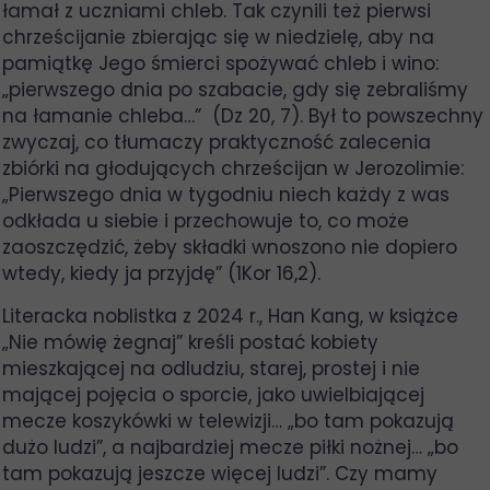
łamał z uczniami chleb. Tak czynili też pierwsi
chrześcijanie zbierając się w niedzielę, aby na
pamiątkę Jego śmierci spożywać chleb i wino:
„pierwszego dnia po szabacie, gdy się zebraliśmy
na łamanie chleba…” (Dz 20, 7). Był to powszechny
zwyczaj, co tłumaczy praktyczność zalecenia
zbiórki na głodujących chrześcijan w Jerozolimie:
„Pierwszego dnia w tygodniu niech każdy z was
odkłada u siebie i przechowuje to, co może
zaoszczędzić, żeby składki wnoszono nie dopiero
wtedy, kiedy ja przyjdę” (1Kor 16,2).
Literacka noblistka z 2024 r., Han Kang, w książce
„Nie mówię żegnaj” kreśli postać kobiety
mieszkającej na odludziu, starej, prostej i nie
mającej pojęcia o sporcie, jako uwielbiającej
mecze koszykówki w telewizji… „bo tam pokazują
dużo ludzi”, a najbardziej mecze piłki nożnej… „bo
tam pokazują jeszcze więcej ludzi”. Czy mamy