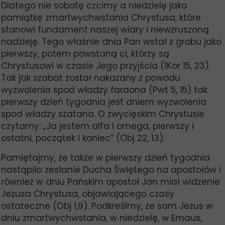
Dlatego nie sobotę czcimy a niedzielę jako
pamiątkę zmartwychwstania Chrystusa, które
stanowi fundament naszej wiary i niewzruszoną
nadzieję. Tego właśnie dnia Pan wstał z grobu jako
pierwszy, potem powstaną ci, którzy są
Chrystusowi w czasie Jego przyjścia (1Kor 15, 23).
Tak jak szabat został nakazany z powodu
wyzwolenia spod władzy faraona (Pwt 5, 15) tak
pierwszy dzień tygodnia jest dniem wyzwolenia
spod władzy szatana. O zwycięskim Chrystusie
czytamy: „Ja jestem alfa i omega, pierwszy i
ostatni, początek i koniec” (Obj 22, 13).
Pamiętajmy, że także w pierwszy dzień tygodnia
nastąpiło zesłanie Ducha Świętego na apostołów i
również w dniu Pańskim apostoł Jan miał widzenie
Jezusa Chrystusa, objawiającego czasy
ostateczne (Obj 1,9). Podkreślmy, że sam Jezus w
dniu zmartwychwstania, w niedzielę, w Emaus,