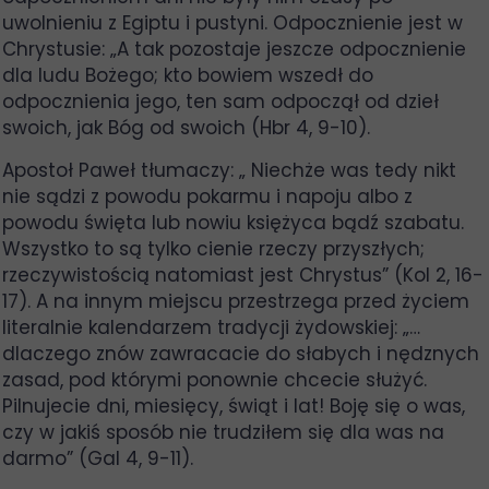
uwolnieniu z Egiptu i pustyni. Odpocznienie jest w
Chrystusie: „A tak pozostaje jeszcze odpocznienie
dla ludu Bożego; kto bowiem wszedł do
odpocznienia jego, ten sam odpoczął od dzieł
swoich, jak Bóg od swoich (Hbr 4, 9-10).
Apostoł Paweł tłumaczy: „ Niechże was tedy nikt
nie sądzi z powodu pokarmu i napoju albo z
powodu święta lub nowiu księżyca bądź szabatu.
Wszystko to są tylko cienie rzeczy przyszłych;
rzeczywistością natomiast jest Chrystus” (Kol 2, 16-
17). A na innym miejscu przestrzega przed życiem
literalnie kalendarzem tradycji żydowskiej: „…
dlaczego znów zawracacie do słabych i nędznych
zasad, pod którymi ponownie chcecie służyć.
Pilnujecie dni, miesięcy, świąt i lat! Boję się o was,
czy w jakiś sposób nie trudziłem się dla was na
darmo” (Gal 4, 9-11).