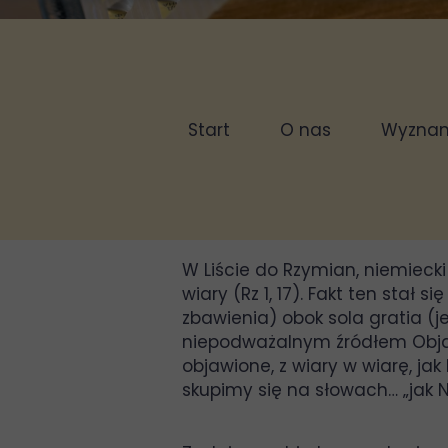
Start
O nas
Wyznani
Sło
W Liście do Rzymian, niemiecki
wiary (Rz 1, 17). Fakt ten stał
zbawienia) obok sola gratia (je
niepodważalnym źródłem Objaw
objawione, z wiary w wiarę, ja
skupimy się na słowach… „jak 