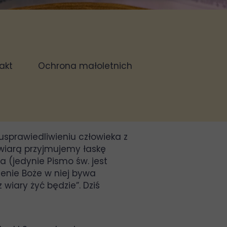
akt
Ochrona małoletnich
enia
usprawiedliwieniu człowieka z
ie wiarą przyjmujemy łaskę
a (jedynie Pismo św. jest
enie Boże w niej bywa
wiary żyć będzie”. Dziś