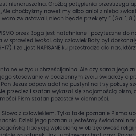
st nienaruszalna. Groźbą potępienia przestrzega ap
ii: „Ale choćbyśmy nawet my albo anioł z nieba zwi
am zwiastowali, niech będzie przeklęty!” (Gal 1, 8.)
PISMO przez Boga jest natchnione i pożyteczne do n
w sprawiedliwości, aby człowiek Boży był doskonał
17). I że „jest NAPISANE ku przestrodze dla nas, którz
ntalne w życiu chrześcijanina. Ale czy sama jego 
 jego stosowanie w codziennym życiu świadczy o prz
k Pan Jezus odpowiadał na pustyni na trzy pokusy s
e przecież i szatan wykazał się znajomością pism, c
omości Pism szatan pozostał w ciemności.
 Słowo z człowiekiem. Tylko takie poznanie Pisma ub
umacnia. Dzięki jego poznaniu jesteśmy świadomi na
 pogańską tradycją wplecioną w obrzędowość religijn
jcie za ratunek, „jak i umiłowany brat nasz, Paweł,