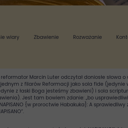
07 listopada 2025
e wiary
Zbawienie
Rozważanie
Kont
wo Boże - fundament Objawi
 reformator Marcin Luter odczytał doniosłe słowa o 
 się jednym z filarów Reformacji jako sola fide (jedyn
dynie z łaski Boga jesteśmy zbawieni) i sola scriptur
ienia). Jest tam bowiem zdanie: „bo usprawiedliwi
k NAPISANO {w proroctwie Habakuka}: A sprawiedliwy z 
NAPISANO”.