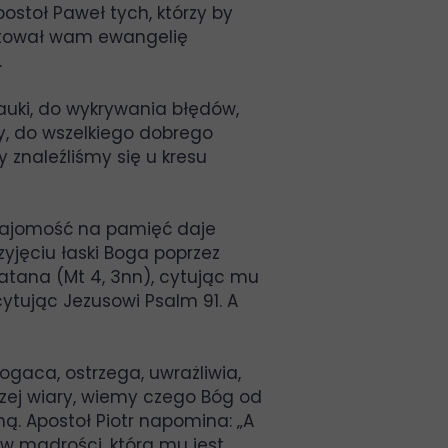
ostoł Paweł tych, którzy by
astował wam ewangelię
.
auki, do wykrywania błędów,
y, do wszelkiego dobrego
y znaleźliśmy się u kresu
znajomość na pamięć daje
yjęciu łaski Boga poprzez
zatana (Mt 4, 3nn), cytując mu
ytując Jezusowi Psalm 91. A
ogaca, ostrzega, uwrażliwia,
szej wiary, wiemy czego Bóg od
ą. Apostoł Piotr napomina: „A
 w mądrości, która mu jest