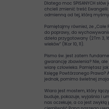
Dlatego moc SPISANYCH słów je
chcieli zmienić treść Ewangel
odmienną od tej, którą myśmy w
Pamiętajmy również, że „Całe 
do poprawy, do wychowywania 
dzieła przygotowany (2Tm 3, 16-
wieków” (1Kor 10, 11).
Pismo św. jest zatem fundame
gwarancję zbawienia? Nie, ale
wiarę człowieka. Pamiętasz ja
Księgę Powtórzonego Prawa? Al
jednak, pomimo świetnej znaj
Wiara jest mostem, który łączy
buduje, pokazuje, wyjaśnia i 
nas oczekuje, a co jest zwykłą
cierpliwość Pana naszego uważa