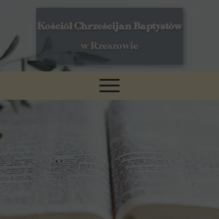
Kościół Chrześcijan Baptystów
w Rzeszowie