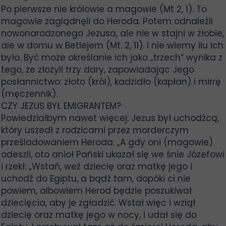
Po pierwsze nie królowie a magowie (Mt 2, 1). To
magowie zaglądnęli do Heroda. Potem odnaleźli
nowonarodzonego Jezusa, ale nie w stajni w żłobie,
ale w domu w Betlejem (Mt. 2, 11). I nie wiemy ilu ich
było. Być może określanie ich jako „trzech“ wynika z
tego, że złożyli trzy dary, zapowiadając Jego
posłannictwo: złoto (król), kadzidło (kapłan) i mirrę
(męczennik).
CZY JEZUS BYŁ EMIGRANTEM?
Powiedziałbym nawet więcej: Jezus był uchodźcą,
który uszedł z rodzicami przez morderczym
prześladowaniem Heroda: „A gdy oni (magowie)
odeszli, oto anioł Pański ukazał się we śnie Józefowi
i rzekł: „Wstań, weź dziecię oraz matkę jego i
uchodź do Egiptu, a bądź tam, dopóki ci nie
powiem, albowiem Herod będzie poszukiwał
dziecięcia, aby je zgładzić. Wstał więc i wziął
dziecię oraz matkę jego w nocy, i udał się do