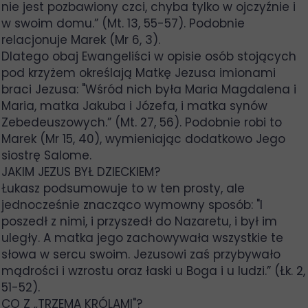
nie jest pozbawiony czci, chyba tylko w ojczyźnie i
w swoim domu.” (Mt. 13, 55-57). Podobnie
relacjonuje Marek (Mr 6, 3).
Dlatego obaj Ewangeliści w opisie osób stojących
pod krzyżem określają Matkę Jezusa imionami
braci Jezusa: "Wśród nich była Maria Magdalena i
Maria, matka Jakuba i Józefa, i matka synów
Zebedeuszowych.” (Mt. 27, 56). Podobnie robi to
Marek (Mr 15, 40), wymieniając dodatkowo Jego
siostrę Salome.
JAKIM JEZUS BYŁ DZIECKIEM?
Łukasz podsumowuje to w ten prosty, ale
jednocześnie znacząco wymowny sposób: "I
poszedł z nimi, i przyszedł do Nazaretu, i był im
uległy. A matka jego zachowywała wszystkie te
słowa w sercu swoim. Jezusowi zaś przybywało
mądrości i wzrostu oraz łaski u Boga i u ludzi.” (Łk. 2,
51-52).
CO Z „TRZEMA KRÓLAMI"?