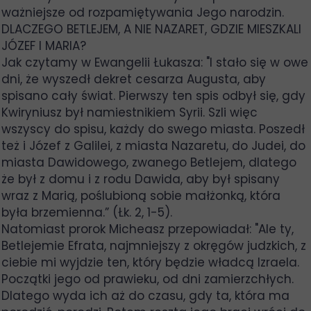
ważniejsze od rozpamiętywania Jego narodzin.
DLACZEGO BETLEJEM, A NIE NAZARET, GDZIE MIESZKALI
JÓZEF I MARIA?
Jak czytamy w Ewangelii Łukasza: "I stało się w owe
dni, że wyszedł dekret cesarza Augusta, aby
spisano cały świat. Pierwszy ten spis odbył się, gdy
Kwiryniusz był namiestnikiem Syrii. Szli więc
wszyscy do spisu, każdy do swego miasta. Poszedł
też i Józef z Galilei, z miasta Nazaretu, do Judei, do
miasta Dawidowego, zwanego Betlejem, dlatego
że był z domu i z rodu Dawida, aby był spisany
wraz z Marią, poślubioną sobie małżonką, która
była brzemienna.” (Łk. 2, 1-5).
Natomiast prorok Micheasz przepowiadał: "Ale ty,
Betlejemie Efrata, najmniejszy z okręgów judzkich, z
ciebie mi wyjdzie ten, który będzie władcą Izraela.
Początki jego od prawieku, od dni zamierzchłych.
Dlatego wyda ich aż do czasu, gdy ta, która ma