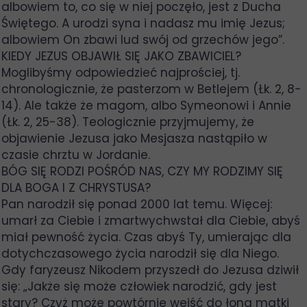
albowiem to, co się w niej poczęło, jest z Ducha
Świętego. A urodzi syna i nadasz mu imię Jezus;
albowiem On zbawi lud swój od grzechów jego”.
KIEDY JEZUS OBJAWIŁ SIĘ JAKO ZBAWICIEL?
Moglibyśmy odpowiedzieć najprościej, tj.
chronologicznie, że pasterzom w Betlejem (Łk. 2, 8-
14). Ale także że magom, albo Symeonowi i Annie
(Łk. 2, 25-38). Teologicznie przyjmujemy, że
objawienie Jezusa jako Mesjasza nastąpiło w
czasie chrztu w Jordanie.
BÓG SIĘ RODZI POŚRÓD NAS, CZY MY RODZIMY SIĘ
DLA BOGA I Z CHRYSTUSA?
Pan narodził się ponad 2000 lat temu. Więcej:
umarł za Ciebie i zmartwychwstał dla Ciebie, abyś
miał pewność życia. Czas abyś Ty, umierając dla
dotychczasowego życia narodził się dla Niego.
Gdy faryzeusz Nikodem przyszedł do Jezusa dziwił
się: „Jakże się może człowiek narodzić, gdy jest
stary? Czyż może powtórnie wejść do łona matki