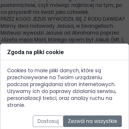
posłannictwie, czyli mówiąc najkrócej na tym, po
co przyszedł na świat jako człowiek.
PRZEZ KOGO JEZUS WYWODZIŁ SIĘ Z RODU DAWIDA?
Mamy dwa rodowody Jezusa, w Ewangeliach.
Mateusz wywodzi Jezusa od Abrahama poprzez
Józefa męża Marii, którego ojcem był Jakub (Mt. 1,
1-17). Natomiast Łukasz przez Józefa syna Helego
Zgoda na pliki cookie
aż po praojca Adama (Łk. 3, 23-38). Na przestrzeni
wieków powstały rozmaite hipotezy na temat
rozbieżności imion ojca Józefa. Jedna z koncepcji
Cookies to małe pliki danych, które są
mówi, że Heli był ojcem Marii. Przeczy to jednak
przechowywane na Twoim urządzeniu
pochodzeniu Jezusa z rodu Dawida (Łk. 1, 27), bo
podczas przeglądania stron internetowych.
Maria była spokrewniona z Elżbietą z rodu Aarona
Używamy ich do poprawy działania serwisu,
(Łk. 1, 36) jak i rzymsko – katolickiej tradycji wg
personalizacji treści, oraz analizy ruchu na
której rodzice Marii mieli się nazywać Joachim i
stronie.
Anna.
Inni twierdzą, że Heli mógł być bratem zmarłego
Dostosuj
Zezwól na wszystkie
przedwcześnie Jakuba, który wychował Józefa. Nie