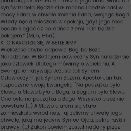
porodzić, porodzi. Potem reszta jego braci wróci do
synów Izraela. Będzie stał mocno i będzie pasł w
mocy Pana, w chwale imienia Pana, swojego Boga.
Wtedy będą mieszkać w spokoju, gdyż jego moc
będzie sięgać aż po krańce ziemi. I On będzie
pokojem.” (Mi, 5, 1-5a).
KTO NARODZIŁ SIĘ W BETLEJEM?
Większość chyba odpowie: Bóg, bo Boże
Narodzenie. W Betlejem odwieczny Syn narodził się
jako człowiek. Dlatego mówimy o wcieleniu. A
Ewangelie nazywają Jezusa tak Synem
Człowieczym, jak Synem Bożym. Apostoł Jan tak
rozpoczyna swoją Ewangelię: "Na początku było
Słowo, a Słowo było u Boga, a Bogiem było Słowo.
Ono było na początku u Boga. Wszystko przez nie
powstało (...) A Słowo ciałem się stało i
zamieszkało wśród nas, i ujrzeliśmy chwałę jego,
chwałę, jaką ma jedyny Syn od Ojca, pełne łaski i
prawdy. (...) Zakon bowiem został nadany przez