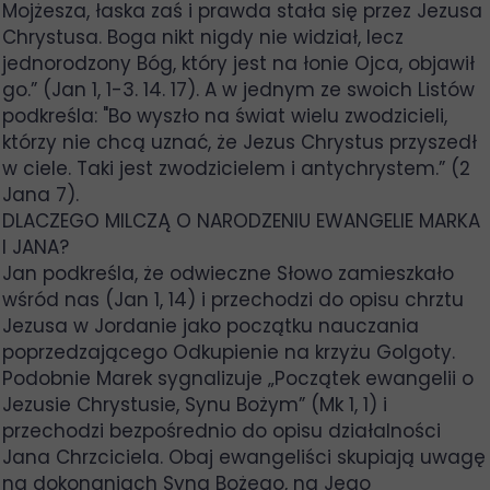
Mojżesza, łaska zaś i prawda stała się przez Jezusa
Chrystusa. Boga nikt nigdy nie widział, lecz
jednorodzony Bóg, który jest na łonie Ojca, objawił
go.” (Jan 1, 1-3. 14. 17). A w jednym ze swoich Listów
podkreśla: "Bo wyszło na świat wielu zwodzicieli,
którzy nie chcą uznać, że Jezus Chrystus przyszedł
w ciele. Taki jest zwodzicielem i antychrystem.” (2
Jana 7).
DLACZEGO MILCZĄ O NARODZENIU EWANGELIE MARKA
I JANA?
Jan podkreśla, że odwieczne Słowo zamieszkało
wśród nas (Jan 1, 14) i przechodzi do opisu chrztu
Jezusa w Jordanie jako początku nauczania
poprzedzającego Odkupienie na krzyżu Golgoty.
Podobnie Marek sygnalizuje „Początek ewangelii o
Jezusie Chrystusie, Synu Bożym” (Mk 1, 1) i
przechodzi bezpośrednio do opisu działalności
Jana Chrzciciela. Obaj ewangeliści skupiają uwagę
na dokonaniach Syna Bożego, na Jego