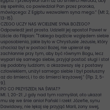
Egiptu. I przebywał tam aż do śmierci Heroda, aby
się spełniło, co powiedział Pan przez proroka,
mówiącego: Z Egiptu wezwałem syna mego.” (Mt 2,
13-15).
CZEGO UCZY NAS WCIELENIE SYNA BOŻEGO?
Odpowiedź jest prosta. Udzielił jej apostoł Paweł w
Liście do Filipian: "Takiego bądźcie względem siebie
usposobienia, jakie było w Chrystusie Jezusie, który
chociaż był w postaci Bożej, nie upierał się
zachłannie przy tym, aby być równym Bogu, lecz
wyparł się samego siebie, przyjął postać sługi i stał
się podobny ludziom; a okazawszy się z postawy
człowiekiem, uniżył samego siebie i był posłuszny
aż do śmierci, i to do śmierci krzyżowej.” (Flp. 2, 5-
9).
PO CO PRZYSZEDŁ NA ŚWIAT?
Mt. 1, 20-21: „I gdy nad tym rozmyślał, oto ukazał
mu się we śnie anioł Pański i rzekł: Józefie, synu
Dawidowy, nie lękaj się przyjąć Marii, żony swej,