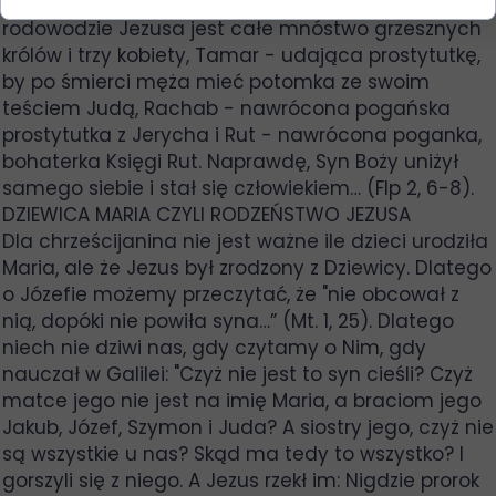
to jest jednak dla nas znaczące, ale to że w
rodowodzie Jezusa jest całe mnóstwo grzesznych
królów i trzy kobiety, Tamar - udająca prostytutkę,
by po śmierci męża mieć potomka ze swoim
teściem Judą, Rachab - nawrócona pogańska
prostytutka z Jerycha i Rut - nawrócona poganka,
bohaterka Księgi Rut. Naprawdę, Syn Boży uniżył
samego siebie i stał się człowiekiem… (Flp 2, 6-8).
DZIEWICA MARIA CZYLI RODZEŃSTWO JEZUSA
Dla chrześcijanina nie jest ważne ile dzieci urodziła
Maria, ale że Jezus był zrodzony z Dziewicy. Dlatego
o Józefie możemy przeczytać, że "nie obcował z
nią, dopóki nie powiła syna…” (Mt. 1, 25). Dlatego
niech nie dziwi nas, gdy czytamy o Nim, gdy
nauczał w Galilei: "Czyż nie jest to syn cieśli? Czyż
matce jego nie jest na imię Maria, a braciom jego
Jakub, Józef, Szymon i Juda? A siostry jego, czyż nie
są wszystkie u nas? Skąd ma tedy to wszystko? I
gorszyli się z niego. A Jezus rzekł im: Nigdzie prorok