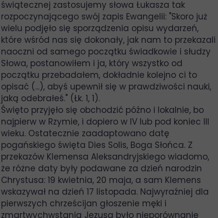
świątecznej zastosujemy słowa Łukasza tak
rozpoczynającego swój zapis Ewangelii: "Skoro już
wielu podjęło się sporządzenia opisu wydarzeń,
które wśród nas się dokonały, jak nam to przekazali
naoczni od samego początku świadkowie i słudzy
Słowa, postanowiłem i ja, który wszystko od
początku przebadałem, dokładnie kolejno ci to
opisać (...), abyś upewnił się w prawdziwości nauki,
jaką odebrałeś." (Łk. 1, 1).
Święto przyjęło się obchodzić późno i lokalnie, bo
najpierw w Rzymie, i dopiero w IV lub pod koniec III
wieku. Ostatecznie zaadaptowano datę
pogańskiego święta Dies Solis, Boga Słońca. Z
przekazów Klemensa Aleksandryjskiego wiadomo,
że różne daty były podawane za dzień narodzin
Chrystusa: 19 kwietnia, 20 maja, a sam Klemens
wskazywał na dzień 17 listopada. Najwyraźniej dla
pierwszych chrześcijan głoszenie męki i
zmartwychwstania Jezusa było nieporównanie