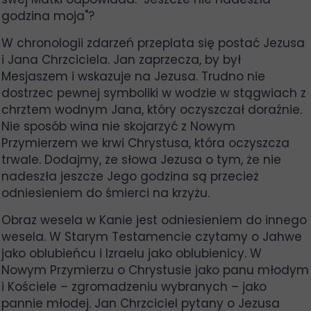
godzina moja"?
W chronologii zdarzeń przeplata się postać Jezusa
i Jana Chrzciciela. Jan zaprzecza, by był
Mesjaszem i wskazuje na Jezusa. Trudno nie
dostrzec pewnej symboliki w wodzie w stągwiach z
chrztem wodnym Jana, który oczyszczał doraźnie.
Nie sposób wina nie skojarzyć z Nowym
Przymierzem we krwi Chrystusa, która oczyszcza
trwale. Dodajmy, że słowa Jezusa o tym, że nie
nadeszła jeszcze Jego godzina są przecież
odniesieniem do śmierci na krzyżu.
Obraz wesela w Kanie jest odniesieniem do innego
wesela. W Starym Testamencie czytamy o Jahwe
jako oblubieńcu i Izraelu jako oblubienicy. W
Nowym Przymierzu o Chrystusie jako panu młodym
i Kościele – zgromadzeniu wybranych – jako
pannie młodej. Jan Chrzciciel pytany o Jezusa