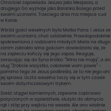
Chrzciciel zapowiada Jezusa jako Mesjasza, a
drugiego Go wyznaje jako Baranka Bożego przed
swoimi uczniami. Trzeciego dnia ma miejsce cud
w Kanie.
Wśród gości weselnych była Matka Pana. I Jezus ze
swoimi uczniami, choć oddzielnie. Prawdopodobnie
spokrewniona z rodzicami młodych Maria na długo
zanim zabrakło wina gościom dowiedziała się, że
na zapleczu kończy się jego zapas. Reaguje,
zwracając się do Syna krótko: "Wina nie mają", a do
sług "Zróbcie wszystko, cokolwiek wam powie" -
pomimo tego że Jezus podkreśla, że to nie jego ani
jej sprawa. Uczta weselna toczy się w tym czasie
swoim dotychczasowym trybem.
Sześć stągwi kamiennych, zapewne częściowo
pożyczonych w sąsiedztwie, służyło do obmycia
rąk i stóp przy wejściu na wesele. Ale ono właśnie