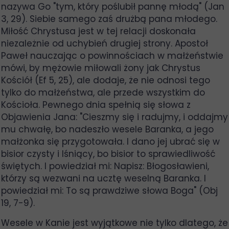
nazywa Go "tym, który poślubił pannę młodą" (Jan
3, 29). Siebie samego zaś drużbą pana młodego.
Miłość Chrystusa jest w tej relacji doskonała
niezależnie od uchybień drugiej strony. Apostoł
Paweł nauczając o powinnościach w małżeństwie
mówi, by mężowie miłowali żony jak Chrystus
Kościół (Ef 5, 25), ale dodaje, że nie odnosi tego
tylko do małżeństwa, ale przede wszystkim do
Kościoła. Pewnego dnia spełnią się słowa z
Objawienia Jana: "Cieszmy się i radujmy, i oddajmy
mu chwałę, bo nadeszło wesele Baranka, a jego
małżonka się przygotowała. I dano jej ubrać się w
bisior czysty i lśniący, bo bisior to sprawiedliwość
świętych. I powiedział mi: Napisz: Błogosławieni,
którzy są wezwani na ucztę weselną Baranka. I
powiedział mi: To są prawdziwe słowa Boga" (Obj
19, 7-9).
Wesele w Kanie jest wyjątkowe nie tylko dlatego, że