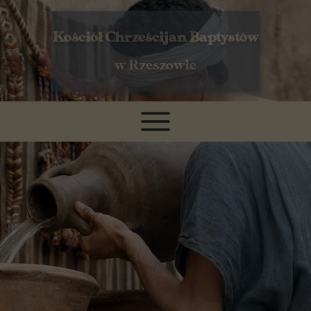
Kościół Chrześcijan Baptystów
w Rzeszowie