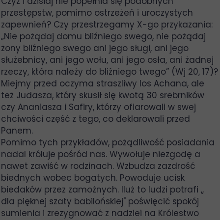
Czyż i dzisiaj nie popełnia się podobnych
przestępstw, pomimo ostrzeżeń i uroczystych
zapewnień? Czy przestrzegamy X-go przykazania:
„Nie pożądaj domu bliźniego swego, nie pożądaj
żony bliźniego swego ani jego sługi, ani jego
służebnicy, ani jego wołu, ani jego osła, ani żadnej
rzeczy, która należy do bliźniego twego” (Wj 20, 17)?
Miejmy przed oczyma straszliwy los Achana, ale
też Judasza, który skusił się kwotą 30 srebrników
czy Ananiasza i Safiry, którzy ofiarowali w swej
chciwości część z tego, co deklarowali przed
Panem.
Pomimo tych przykładów, pożądliwość posiadania
nadal króluje pośród nas. Wywołuje niezgodę a
nawet zawiść w rodzinach. Wzbudza zazdrość
biednych wobec bogatych. Powoduje ucisk
biedaków przez zamożnych. Iluż to ludzi potrafi ,,
dla pięknej szaty babilońskiej" poświęcić spokój
sumienia i zrezygnować z nadziei na Królestwo