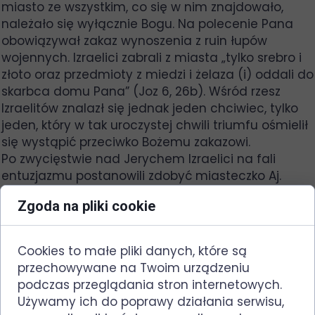
miasto ze wszystkim, co się w nim znajdowało,
należało się wyłącznie Bogu. Na polecenie Pana
obowiązywał zakaz wynoszenia z ruin łupów
wojennych. Izraelici zabrali z miasta „tylko srebro i
złoto oraz przedmioty z miedzi i żelaza (i) oddali do
skarbca domu Pana” (Joz 6, 26b). Wśród rzesz
Izraelitów znalazł się jednak jeden chciwiec, tylko
jeden, który w tak uroczystej chwili triumfu ośmielił
się wystąpić przeciwko Bożemu zakazowi.
Po zwycięstwie nad Jerychem Izraelici na fali
entuzjazmu postanowili zdobyć miasteczko Aj.
Zwycięstwo wydawało im się tak oczywiste, że
Zgoda na pliki cookie
uznali, że wystarczą im w boju zaledwie 3.000
żołnierzy. Spodziewane zwycięstwo okazało się
nieoczekiwaną ucieczką. Jakże byli zaskoczeni i
Cookies to małe pliki danych, które są
zaniepokojeni porażką: . ,,Stopniało przeto serce
przechowywane na Twoim urządzeniu
ludu i stało się jak woda" (Joz 7, 5). Zrozumieli, że to
podczas przeglądania stron internetowych.
odpowiedź Boga na grzech jednego z nich. Wyrok
Używamy ich do poprawy działania serwisu,
Pana był jednoznaczny: ,,Naruszyli przymierze, które