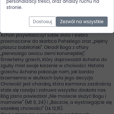
personalizacji treści, oraz analizy ruchu na
im narzuciłem. Wzięli nieco z tego, co było
stronie.
obłożone klątwą, ukradli, zataili i włączyli do swoich
rzeczy" (Joz 7,11). Jozue otrzymał więc od Boga
Dostosuj
Zezwól na wszystkie
rozkaz wykrycia i ukarania winnego. Sprawcą
okazał się Achan, syn Karmiego z pokolenia Judy.
Achan przywłaszczył sobie złoto i srebro
przeznaczone do skarbca Pańskiego oraz ,,piękny
płaszcz babliloński". Okradł Boga z ofiary
,,pierwszego owocu ziemi kananejskiej".
Śmiertelny grzech, który doprowadził Achana do
zguby miał swoje korzenie w chciwości. Historia
grzechu Achana pokazuje nam, jak bardzo
brzemienna w skutkach była jego decyzja.
Chciwość jest chorobą, która karmiona zazdrością
stale się rozwija i zatruwa wszystko dookoła nas.
Bóg jasno powiedział ,,Nie możecie służyć Bogu i
mamonie" (Mt 6, 24) i ,,Baczcie, a wystrzegajcie się
wszelkiej chciwości" (Łk 12,15).