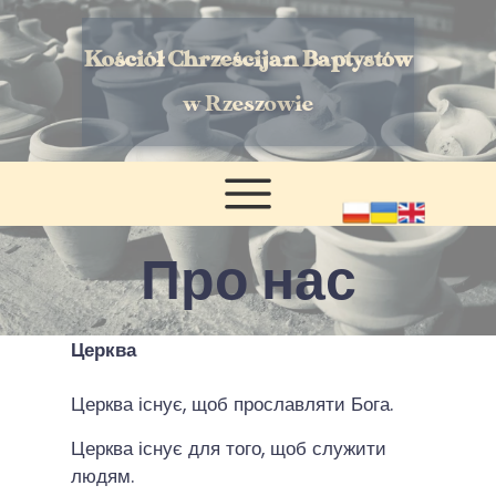
Kościół Chrześcijan Baptystów
w Rzeszowie
Про нас
Церква
Церква існує, щоб прославляти Бога.
Церква існує для того, щоб служити
людям.