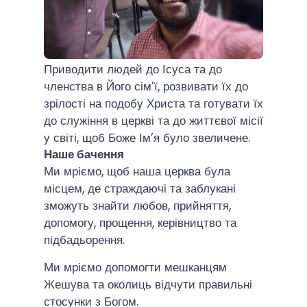
Наша мета та
бачення
Наша мета
Приводити людей до Ісуса та до
членства в Його сім’ї, розвивати їх до
зрілості на подобу Христа та готувати їх
до служіння в церкві та до життєвої місії
у світі, щоб Боже Ім’я було звеличене.
Наше бачення
Ми мріємо, щоб наша церква була
місцем, де страждаючі та заблукані
зможуть знайти любов, прийняття,
допомогу, прощення, керівництво та
підбадьорення.
Ми мріємо допомогти мешканцям
Жешува та околиць відчути правильні
стосунки з Богом.